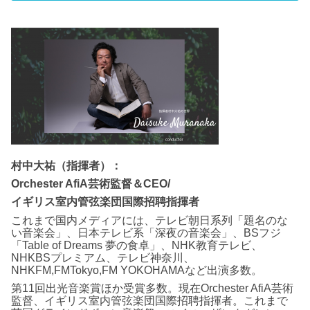
村中大祐（指揮者）：
Orchester AfiA芸術監督＆CEO/
イギリス室内管弦楽団国際招聘指揮者
これまで国内メディアには、テレビ朝日系列「題名のな
い音楽会」、日本テレビ系「深夜の音楽会」、BSフジ
「Table of Dreams 夢の食卓」、NHK教育テレビ、
NHKBSプレミアム、テレビ神奈川、
NHKFM,FMTokyo,FM YOKOHAMAなど出演多数。
第11回出光音楽賞ほか受賞多数。現在Orchester AfiA芸術
監督、イギリス室内管弦楽団国際招聘指揮者。これまで