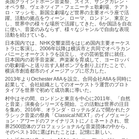
英国グラインドボーン音楽祭、スイス、ザンクガレン・
オペラ祭、ヴェネツィア・フェニーチェ歌劇場、テアト
ロ・マッシモ、新国立劇場など世界の主要オペラ座で活
躍。活動の拠点をウィーン、ローマ、ロンドン、東京と
し、世界中の様々な場所で活躍してきた。6か国語を自在
に使い、音楽のみならず、様々なジャンルで自由な表現
活動を続けている。
日本国内では、NHK交響楽団をはじめ国内主要オーケス
トラに客演し、2006年以降は横浜市と共同でオペラカン
パニーとオーケストラを設立し、その芸術監督に就任。
日本国内の若手音楽家、声楽家を育成して、ヨーロッパ
の歌劇場へと送り出す人材ポンプを創り上げたことで、
横浜市創造都市のイメージアップに尽力した。
2013年よりOrchester AfiAを設立。合同会社AfiAを同時に
起業して、会社組織としてのオーケストラ運営のプロト
タイプを世界で初めて成功裏に導いた。
村中はその間、ロンドンと東京を中心に2011年、「自然
と音楽」演奏会シリーズを開始。この活動は世界の注目
を集め、2016年、オランダ・ロッテルダムで開かれたク
ラシック音楽の祭典「Classical:NEXT」のイノヴェーシ
ョン・アワードのファイナリストにノミネートされ、世
界2500団体のプロフェッショナルな音楽団体の中から、
そのベスト10に選ばれたことは、記憶に新しい。