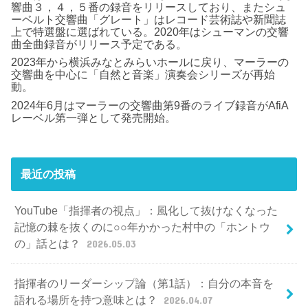
響曲３，４，５番の録音をリリースしており、またシュ
ーベルト交響曲「グレート」はレコード芸術誌や新聞誌
上で特選盤に選ばれている。2020年はシューマンの交響
曲全曲録音がリリース予定である。
2023年から横浜みなとみらいホールに戻り、マーラーの
交響曲を中心に「自然と音楽」演奏会シリーズが再始
動。
2024年6月はマーラーの交響曲第9番のライブ録音がAfiA
レーベル第一弾として発売開始。
最近の投稿
YouTube「指揮者の視点」：風化して抜けなくなった
記憶の棘を抜くのに○○年かかった村中の「ホントウ
の」話とは？
2026.05.03
指揮者のリーダーシップ論（第1話）：自分の本音を
語れる場所を持つ意味とは？
2026.04.07