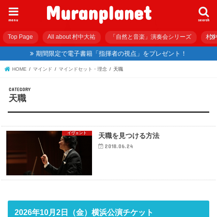
Muranplanet
menu
search
Top Page
All about 村中大祐
「自然と音楽」演奏会シリーズ
村中
期間限定で電子書籍「指揮者の視点」をプレゼント！
HOME
マインド
マインドセット・理念
天職
天職
イヴェント
天職を見つける方法
2018.06.24
2026年10月2日（金）横浜公演チケット