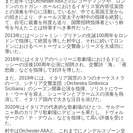
また近年ではOrchester AfiAとのレコーディングや、ロン
ドンのカドガン・ホールにおけるイギリス室内管弦楽団
との演奏を中心に活動しているが、中でも英国王室から
の招きにより、チャールズ皇太子が村中の指揮を絶賛し
て、自宅に親書を何度も送り、国際招聘指揮者という称
号を与えたことは特筆すべき事件だった。
2013年にはベンジャミン・ブリテンの生誕100周年をロン
ドンで指揮して絶賛を博した村中は、それに続いてロン
ドンにおけるベートーヴェン交響曲シリーズを大成功に
導いた。
2018年にはイタリアのベッリーニ歌劇場におけるドビュ
ッシーの没後100周年公演に招聘され、交響詩「海」「夜
想曲」などを指揮して好評を博した。
また、2019年には、イタリア国営の３つのオーケストラ
の一つ、シチリア交響楽団（Orchestra Sinfonica
Siciliana）のシーズン開幕公演を指揮。ソリストにウー
ト・ウーギを迎え、シューマンとブラームスの演奏を熱
演して、イタリア国内で大きな注目を浴びた。
2020年はイタリアの代表的な歌劇場のひとつ、サルデー
ニャ島のカリアリ歌劇場にデビューを果たし、ドヴォル
ザークの「テ・デウム」などを指揮して高い評価を受け
た。
村中はOrchester AfiAと、これまでにメンデルスゾーン交