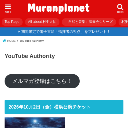
Muranplanet
menu
search
Top Page
All about 村中大祐
「自然と音楽」演奏会シリーズ
村中
期間限定で電子書籍「指揮者の視点」をプレゼント！
HOME
YouTube Authority
YouTube Authority
メルマガ登録はこちら！
2026年10月2日（金）横浜公演チケット