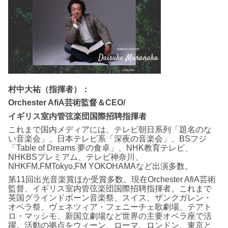
村中大祐（指揮者）：
Orchester AfiA芸術監督＆CEO/
イギリス室内管弦楽団国際招聘指揮者
これまで国内メディアには、テレビ朝日系列「題名のな
い音楽会」、日本テレビ系「深夜の音楽会」、BSフジ
「Table of Dreams 夢の食卓」、NHK教育テレビ、
NHKBSプレミアム、テレビ神奈川、
NHKFM,FMTokyo,FM YOKOHAMAなど出演多数。
第11回出光音楽賞ほか受賞多数。現在Orchester AfiA芸術
監督、イギリス室内管弦楽団国際招聘指揮者。これまで
英国グラインドボーン音楽祭、スイス、ザンクガレン・
オペラ祭、ヴェネツィア・フェニーチェ歌劇場、テアト
ロ・マッシモ、新国立劇場など世界の主要オペラ座で活
躍。活動の拠点をウィーン、ローマ、ロンドン、東京と