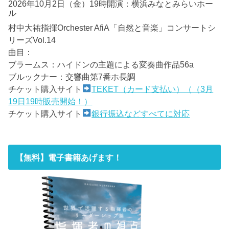
2026年10月2日（金）19時開演：横浜みなとみらいホー
ル
村中大祐指揮Orchester AfiA「自然と音楽」コンサートシ
リーズVol.14
曲目：
ブラームス：ハイドンの主題による変奏曲作品56a
ブルックナー：交響曲第7番ホ長調
チケット購入サイト
TEKET（カード支払い）（（3月
19日19時販売開始！）
チケット購入サイト
銀行振込などすべてに対応
【無料】電子書籍あげます！