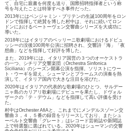
て、自宅に親書を何度も送り、国際招聘指揮者という称
号を与えたことは特筆すべき事件だった。
2013年にはベンジャミン・ブリテンの生誕100周年をロン
ドンで指揮して絶賛を博した村中は、それに続いてロン
ドンにおけるベートーヴェン交響曲シリーズを大成功に
導いた。
2018年にはイタリアのベッリーニ歌劇場におけるドビュ
ッシーの没後100周年公演に招聘され、交響詩「海」「夜
想曲」などを指揮して好評を博した。
また、2019年には、イタリア国営の３つのオーケストラ
の一つ、シチリア交響楽団（Orchestra Sinfonica
Siciliana）のシーズン開幕公演を指揮。ソリストにウー
ト・ウーギを迎え、シューマンとブラームスの演奏を熱
演して、イタリア国内で大きな注目を浴びた。
2020年はイタリアの代表的な歌劇場のひとつ、サルデー
ニャ島のカリアリ歌劇場にデビューを果たし、ドヴォル
ザークの「テ・デウム」などを指揮して高い評価を受け
た。
村中はOrchester AfiAと、これまでにメンデルスゾーン交
響曲３，４，５番の録音をリリースしており、またシュ
ーベルト交響曲「グレート」はレコード芸術誌や新聞誌
上で特選盤に選ばれている。2020年はシューマンの交響