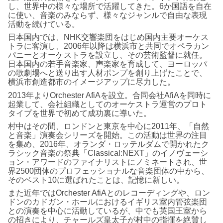
し、世界中の様々な場所で活躍してきた。6か国語を自在
に使い、音楽のみならず、様々なジャンルで自由な表現
活動を続けている。
日本国内では、NHK交響楽団をはじめ国内主要オーケス
トラに客演し、2006年以降は横浜市と共同でオペラカン
パニーとオーケストラを設立し、その芸術監督に就任。
日本国内の若手音楽家、声楽家を育成して、ヨーロッパ
の歌劇場へと送り出す人材ポンプを創り上げたことで、
横浜市創造都市のイメージアップに尽力した。
2013年よりOrchester AfiAを設立。合同会社AfiAを同時に
起業して、会社組織としてのオーケストラ運営のプロト
タイプを世界で初めて成功裏に導いた。
村中はその間、ロンドンと東京を中心に2011年、「自然
と音楽」演奏会シリーズを開始。この活動は世界の注目
を集め、2016年、オランダ・ロッテルダムで開かれたク
ラシック音楽の祭典「Classical:NEXT」のイノヴェーシ
ョン・アワードのファイナリストにノミネートされ、世
界2500団体のプロフェッショナルな音楽団体の中から、
そのベスト10に選ばれたことは、記憶に新しい。
また近年ではOrchester AfiAとのレコーディングや、ロン
ドンのカドガン・ホールにおけるイギリス室内管弦楽団
との演奏を中心に活動しているが、中でも英国王室から
の招きにより、チャールズ皇太子が村中の指揮を絶賛し