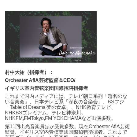
村中大祐（指揮者）：
Orchester AfiA芸術監督＆CEO/
イギリス室内管弦楽団国際招聘指揮者
これまで国内メディアには、テレビ朝日系列「題名のな
い音楽会」、日本テレビ系「深夜の音楽会」、BSフジ
「Table of Dreams 夢の食卓」、NHK教育テレビ、
NHKBSプレミアム、テレビ神奈川、
NHKFM,FMTokyo,FM YOKOHAMAなど出演多数。
第11回出光音楽賞ほか受賞多数。現在Orchester AfiA芸術
監督、イギリス室内管弦楽団国際招聘指揮者。これまで