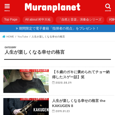
Muranplanet
menu
search
Top Page
All about 村中大祐
「自然と音楽」演奏会シリーズ
村中
期間限定で電子書籍「指揮者の視点」をプレゼント！
HOME
YouTube
人生が楽しくなる幸せの格言
人生が楽しくなる幸せの格言
人生が楽しくなる幸せの格言
【５歳のガキに褒められてチョー納
得したスゲー話】笑
2020.08.29
人生が楽しくなる幸せの格言
人生が楽しくなる幸せの格言 the
KAKUGEN 8
2019.01.23