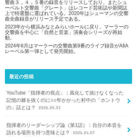
響曲３，４，５番の録音をリリースしており、またシュ
ーベルト交響曲「グレート」はレコード芸術誌や新聞誌
上で特選盤に選ばれている。2020年はシューマンの交響
曲全曲録音がリリース予定である。
2023年から横浜みなとみらいホールに戻り、マーラーの
交響曲を中心に「自然と音楽」演奏会シリーズが再始
動。
2024年6月はマーラーの交響曲第9番のライブ録音がAfiA
レーベル第一弾として発売開始。
最近の投稿
YouTube「指揮者の視点」：風化して抜けなくなった
記憶の棘を抜くのに○○年かかった村中の「ホントウ
の」話とは？
2026.05.03
指揮者のリーダーシップ論（第1話）：自分の本音を
語れる場所を持つ意味とは？
2026.04.07