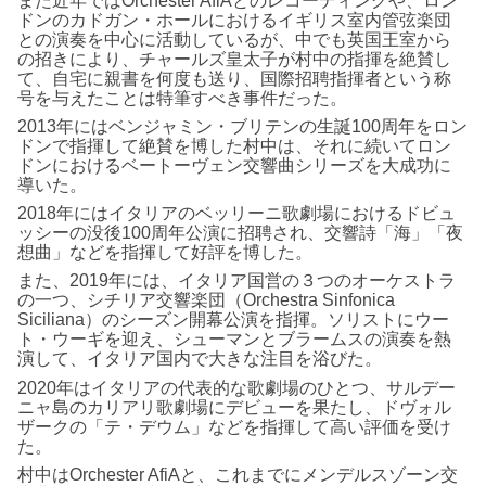
ドンのカドガン・ホールにおけるイギリス室内管弦楽団
との演奏を中心に活動しているが、中でも英国王室から
の招きにより、チャールズ皇太子が村中の指揮を絶賛し
て、自宅に親書を何度も送り、国際招聘指揮者という称
号を与えたことは特筆すべき事件だった。
2013年にはベンジャミン・ブリテンの生誕100周年をロン
ドンで指揮して絶賛を博した村中は、それに続いてロン
ドンにおけるベートーヴェン交響曲シリーズを大成功に
導いた。
2018年にはイタリアのベッリーニ歌劇場におけるドビュ
ッシーの没後100周年公演に招聘され、交響詩「海」「夜
想曲」などを指揮して好評を博した。
また、2019年には、イタリア国営の３つのオーケストラ
の一つ、シチリア交響楽団（Orchestra Sinfonica
Siciliana）のシーズン開幕公演を指揮。ソリストにウー
ト・ウーギを迎え、シューマンとブラームスの演奏を熱
演して、イタリア国内で大きな注目を浴びた。
2020年はイタリアの代表的な歌劇場のひとつ、サルデー
ニャ島のカリアリ歌劇場にデビューを果たし、ドヴォル
ザークの「テ・デウム」などを指揮して高い評価を受け
た。
村中はOrchester AfiAと、これまでにメンデルスゾーン交