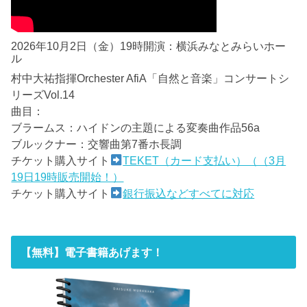
2026年10月2日（金）19時開演：横浜みなとみらいホー
ル
村中大祐指揮Orchester AfiA「自然と音楽」コンサートシ
リーズVol.14
曲目：
ブラームス：ハイドンの主題による変奏曲作品56a
ブルックナー：交響曲第7番ホ長調
チケット購入サイト
TEKET（カード支払い）（（3月
19日19時販売開始！）
チケット購入サイト
銀行振込などすべてに対応
【無料】電子書籍あげます！