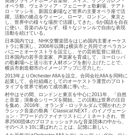
英国グラインドボーン音楽祭、スイス、ザンクガレン・
オペラ祭、ヴェネツィア・フェニーチェ歌劇場、テアト
ロ・マッシモ、新国立劇場など世界の主要オペラ座で活
躍。活動の拠点をウィーン、ローマ、ロンドン、東京と
し、世界中の様々な場所で活躍してきた。6か国語を自在
に使い、音楽のみならず、様々なジャンルで自由な表現
活動を続けている。
日本国内では、NHK交響楽団をはじめ国内主要オーケス
トラに客演し、2006年以降は横浜市と共同でオペラカン
パニーとオーケストラを設立し、その芸術監督に就任。
日本国内の若手音楽家、声楽家を育成して、ヨーロッパ
の歌劇場へと送り出す人材ポンプを創り上げたことで、
横浜市創造都市のイメージアップに尽力した。
2013年よりOrchester AfiAを設立。合同会社AfiAを同時に
起業して、会社組織としてのオーケストラ運営のプロト
タイプを世界で初めて成功裏に導いた。
村中はその間、ロンドンと東京を中心に2011年、「自然
と音楽」演奏会シリーズを開始。この活動は世界の注目
を集め、2016年、オランダ・ロッテルダムで開かれたク
ラシック音楽の祭典「Classical:NEXT」のイノヴェーシ
ョン・アワードのファイナリストにノミネートされ、世
界2500団体のプロフェッショナルな音楽団体の中から、
そのベスト10に選ばれたことは、記憶に新しい。
また近年ではOrchester AfiAとのレコーディングや、ロン