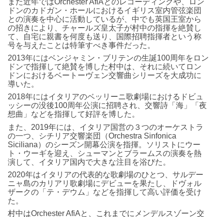
また近年ではOrchester AfiAとのレコーディングや、ロン
ドンのカドガン・ホールにおけるイギリス室内管弦楽団
との演奏を中心に活動しているが、中でも英国王室から
の招きにより、チャールズ皇太子が村中の指揮を絶賛し
て、自宅に親書を何度も送り、国際招聘指揮者という称
号を与えたことは特筆すべき事件だった。
2013年にはベンジャミン・ブリテンの生誕100周年をロン
ドンで指揮して絶賛を博した村中は、それに続いてロン
ドンにおけるベートーヴェン交響曲シリーズを大成功に
導いた。
2018年にはイタリアのベッリーニ歌劇場におけるドビュ
ッシーの没後100周年公演に招聘され、交響詩「海」「夜
想曲」などを指揮して好評を博した。
また、2019年には、イタリア国営の３つのオーケストラ
の一つ、シチリア交響楽団（Orchestra Sinfonica
Siciliana）のシーズン開幕公演を指揮。ソリストにウー
ト・ウーギを迎え、シューマンとブラームスの演奏を熱
演して、イタリア国内で大きな注目を浴びた。
2020年はイタリアの代表的な歌劇場のひとつ、サルデー
ニャ島のカリアリ歌劇場にデビューを果たし、ドヴォル
ザークの「テ・デウム」などを指揮して高い評価を受け
た。
村中はOrchester AfiAと、これまでにメンデルスゾーン交