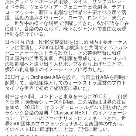
英国グラインドボーン音楽祭、スイス、ザンクガレン・
オペラ祭、ヴェネツィア・フェニーチェ歌劇場、テアト
ロ・マッシモ、新国立劇場など世界の主要オペラ座で活
躍。活動の拠点をウィーン、ローマ、ロンドン、東京と
し、世界中の様々な場所で活躍してきた。6か国語を自在
に使い、音楽のみならず、様々なジャンルで自由な表現
活動を続けている。
日本国内では、NHK交響楽団をはじめ国内主要オーケス
トラに客演し、2006年以降は横浜市と共同でオペラカン
パニーとオーケストラを設立し、その芸術監督に就任。
日本国内の若手音楽家、声楽家を育成して、ヨーロッパ
の歌劇場へと送り出す人材ポンプを創り上げたことで、
横浜市創造都市のイメージアップに尽力した。
2013年よりOrchester AfiAを設立。合同会社AfiAを同時に
起業して、会社組織としてのオーケストラ運営のプロト
タイプを世界で初めて成功裏に導いた。
村中はその間、ロンドンと東京を中心に2011年、「自然
と音楽」演奏会シリーズを開始。この活動は世界の注目
を集め、2016年、オランダ・ロッテルダムで開かれたク
ラシック音楽の祭典「Classical:NEXT」のイノヴェーシ
ョン・アワードのファイナリストにノミネートされ、世
界2500団体のプロフェッショナルな音楽団体の中から、
そのベスト10に選ばれたことは、記憶に新しい。