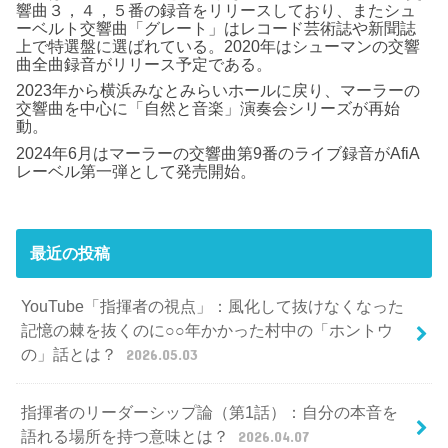
響曲３，４，５番の録音をリリースしており、またシュ
ーベルト交響曲「グレート」はレコード芸術誌や新聞誌
上で特選盤に選ばれている。2020年はシューマンの交響
曲全曲録音がリリース予定である。
2023年から横浜みなとみらいホールに戻り、マーラーの
交響曲を中心に「自然と音楽」演奏会シリーズが再始
動。
2024年6月はマーラーの交響曲第9番のライブ録音がAfiA
レーベル第一弾として発売開始。
最近の投稿
YouTube「指揮者の視点」：風化して抜けなくなった
記憶の棘を抜くのに○○年かかった村中の「ホントウ
の」話とは？
2026.05.03
指揮者のリーダーシップ論（第1話）：自分の本音を
語れる場所を持つ意味とは？
2026.04.07