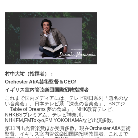
村中大祐（指揮者）：
Orchester AfiA芸術監督＆CEO/
イギリス室内管弦楽団国際招聘指揮者
これまで国内メディアには、テレビ朝日系列「題名のな
い音楽会」、日本テレビ系「深夜の音楽会」、BSフジ
「Table of Dreams 夢の食卓」、NHK教育テレビ、
NHKBSプレミアム、テレビ神奈川、
NHKFM,FMTokyo,FM YOKOHAMAなど出演多数。
第11回出光音楽賞ほか受賞多数。現在Orchester AfiA芸術
監督、イギリス室内管弦楽団国際招聘指揮者。これまで