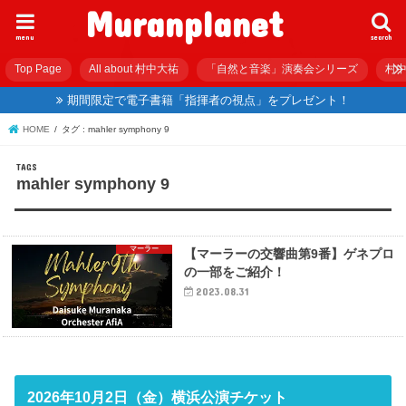
Muranplanet
menu
search
Top Page
All about 村中大祐
「自然と音楽」演奏会シリーズ
村中
期間限定で電子書籍「指揮者の視点」をプレゼント！
HOME
タグ : mahler symphony 9
mahler symphony 9
マーラー
【マーラーの交響曲第9番】ゲネプロ
の一部をご紹介！
2023.08.31
2026年10月2日（金）横浜公演チケット