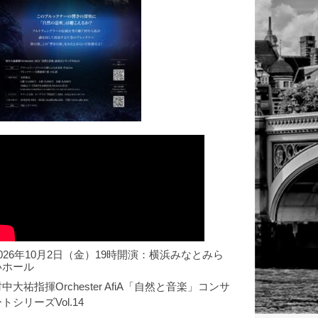
2026年10月2日（金）19時開演：横浜みなとみら
いホール
中大祐指揮Orchester AfiA「自然と音楽」コンサ
トシリーズVol.14