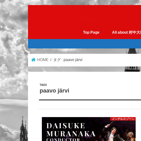
Top Page
All about 村中
HOME
タグ : paavo järvi
paavo järvi
メンデルスゾーン