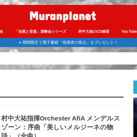
Muranplanet
大祐
「自然と音楽」演奏会シリーズ
村中大祐のCD録音
You Tub
期間限定で電子書籍「指揮者の視点」をプレゼント！
村中大祐指揮Orchester AfiA メンデルス
ゾーン：序曲「美しいメルジーネの物
語」（全曲）