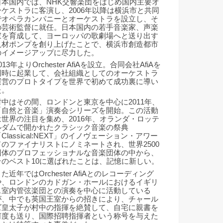
日本国内では、NHK交響楽団をはじめ国内主要オ
ーケストラに客演し、2006年以降は横浜市と共同
でオペラカンパニーとオーケストラを設立し、そ
の芸術監督に就任。日本国内の若手音楽家、声楽
家を育成して、ヨーロッパの歌劇場へと送り出す
人材ポンプを創り上げたことで、横浜市創造都市
のイメージアップに尽力した。
013年よりOrchester AfiAを設立。合同会社AfiAを
同時に起業して、会社組織としてのオーケストラ
運営のプロトタイプを世界で初めて成功裏に導い
た。
村中はその間、ロンドンと東京を中心に2011年、
「自然と音楽」演奏会シリーズを開始。この活動
は世界の注目を集め、2016年、オランダ・ロッテ
ルダムで開かれたクラシック音楽の祭典
Classical:NEXT」のイノヴェーション・アワー
ドのファイナリストにノミネートされ、世界2500
団体のプロフェッショナルな音楽団体の中から、
そのベスト10に選ばれたことは、記憶に新しい。
た近年ではOrchester AfiAとのレコーディング
や、ロンドンのカドガン・ホールにおけるイギリ
ス室内管弦楽団との演奏を中心に活動している
が、中でも英国王室からの招きにより、チャール
ズ皇太子が村中の指揮を絶賛して、自宅に親書を
何度も送り、国際招聘指揮者という称号を与えた