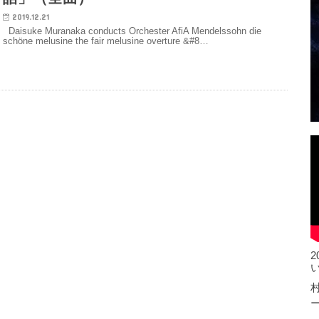
2019.12.21
Daisuke Muranaka conducts Orchester AfiA Mendelssohn die
schöne melusine the fair melusine overture &#8…
村
ー