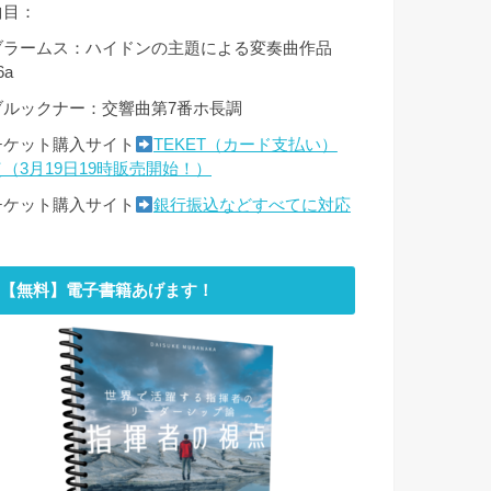
曲目：
ブラームス：ハイドンの主題による変奏曲作品
6a
ブルックナー：交響曲第7番ホ長調
チケット購入サイト
TEKET（カード支払い）
（（3月19日19時販売開始！）
チケット購入サイト
銀行振込などすべてに対応
【無料】電子書籍あげます！