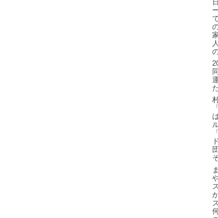
2
「
ま