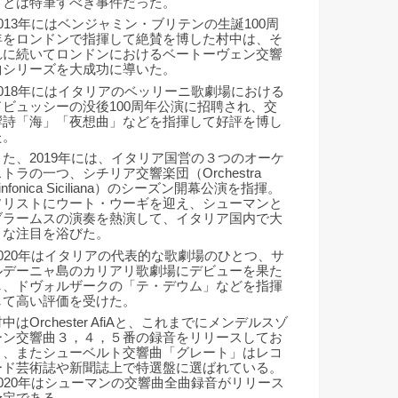
ことは特筆すべき事件だった。
2013年にはベンジャミン・ブリテンの生誕100周
年をロンドンで指揮して絶賛を博した村中は、そ
れに続いてロンドンにおけるベートーヴェン交響
曲シリーズを大成功に導いた。
2018年にはイタリアのベッリーニ歌劇場における
ドビュッシーの没後100周年公演に招聘され、交
響詩「海」「夜想曲」などを指揮して好評を博し
た。
また、2019年には、イタリア国営の３つのオーケ
ストラの一つ、シチリア交響楽団（Orchestra
infonica Siciliana）のシーズン開幕公演を指揮。
ソリストにウート・ウーギを迎え、シューマンと
ブラームスの演奏を熱演して、イタリア国内で大
きな注目を浴びた。
2020年はイタリアの代表的な歌劇場のひとつ、サ
ルデーニャ島のカリアリ歌劇場にデビューを果た
し、ドヴォルザークの「テ・デウム」などを指揮
して高い評価を受けた。
中はOrchester AfiAと、これまでにメンデルスゾ
ーン交響曲３，４，５番の録音をリリースしてお
り、またシューベルト交響曲「グレート」はレコ
ード芸術誌や新聞誌上で特選盤に選ばれている。
2020年はシューマンの交響曲全曲録音がリリース
予定である。