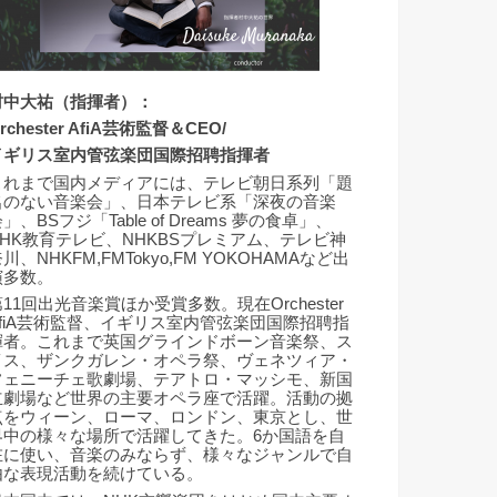
村中大祐（指揮者）：
rchester AfiA芸術監督＆CEO/
イギリス室内管弦楽団国際招聘指揮者
これまで国内メディアには、テレビ朝日系列「題
名のない音楽会」、日本テレビ系「深夜の音楽
」、BSフジ「Table of Dreams 夢の食卓」、
NHK教育テレビ、NHKBSプレミアム、テレビ神
川、NHKFM,FMTokyo,FM YOKOHAMAなど出
演多数。
11回出光音楽賞ほか受賞多数。現在Orchester
AfiA芸術監督、イギリス室内管弦楽団国際招聘指
揮者。これまで英国グラインドボーン音楽祭、ス
イス、ザンクガレン・オペラ祭、ヴェネツィア・
フェニーチェ歌劇場、テアトロ・マッシモ、新国
立劇場など世界の主要オペラ座で活躍。活動の拠
点をウィーン、ローマ、ロンドン、東京とし、世
界中の様々な場所で活躍してきた。6か国語を自
在に使い、音楽のみならず、様々なジャンルで自
由な表現活動を続けている。