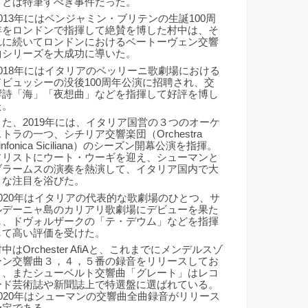
ことは特筆すべき事件だった。
2013年にはベンジャミン・ブリテンの生誕100周
年をロンドンで指揮して絶賛を博した村中は、そ
れに続いてロンドンにおけるベートーヴェン交響
曲シリーズを大成功に導いた。
2018年にはイタリアのベッリーニ歌劇場における
ドビュッシーの没後100周年公演に招聘され、交
響詩「海」「夜想曲」などを指揮して好評を博し
た。
また、2019年には、イタリア国営の３つのオーケ
ストラの一つ、シチリア交響楽団（Orchestra
infonica Siciliana）のシーズン開幕公演を指揮。
ソリストにウート・ウーギを迎え、シューマンと
ブラームスの演奏を熱演して、イタリア国内で大
きな注目を浴びた。
2020年はイタリアの代表的な歌劇場のひとつ、サ
ルデーニャ島のカリアリ歌劇場にデビューを果た
し、ドヴォルザークの「テ・デウム」などを指揮
して高い評価を受けた。
中はOrchester AfiAと、これまでにメンデルスゾ
ーン交響曲３，４，５番の録音をリリースしてお
り、またシューベルト交響曲「グレート」はレコ
ード芸術誌や新聞誌上で特選盤に選ばれている。
2020年はシューマンの交響曲全曲録音がリリース
予定である。