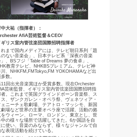
村中大祐（指揮者）：
rchester AfiA芸術監督＆CEO/
イギリス室内管弦楽団国際招聘指揮者
これまで国内メディアには、テレビ朝日系列「題
名のない音楽会」、日本テレビ系「深夜の音楽
」、BSフジ「Table of Dreams 夢の食卓」、
NHK教育テレビ、NHKBSプレミアム、テレビ神
川、NHKFM,FMTokyo,FM YOKOHAMAなど出
演多数。
11回出光音楽賞ほか受賞多数。現在Orchester
AfiA芸術監督、イギリス室内管弦楽団国際招聘指
揮者。これまで英国グラインドボーン音楽祭、ス
イス、ザンクガレン・オペラ祭、ヴェネツィア・
フェニーチェ歌劇場、テアトロ・マッシモ、新国
立劇場など世界の主要オペラ座で活躍。活動の拠
点をウィーン、ローマ、ロンドン、東京とし、世
界中の様々な場所で活躍してきた。6か国語を自
在に使い、音楽のみならず、様々なジャンルで自
由な表現活動を続けている。