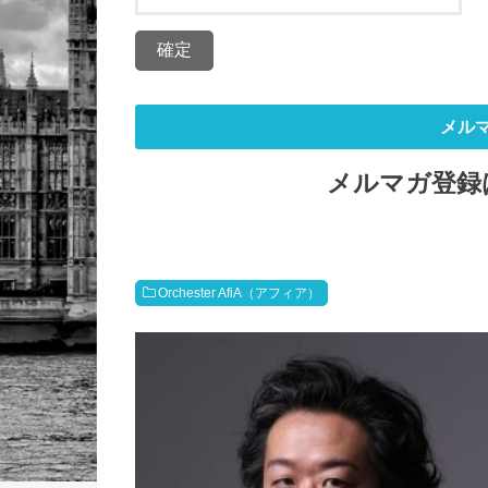
メル
メルマガ登録
Orchester AfiA（アフィア）