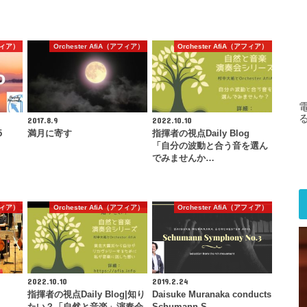
アフィア）
Orchester AfiA（アフィア）
Orchester AfiA（アフィア）
2017.8.9
2022.10.10
5
満月に寄す
指揮者の視点Daily Blog
「自分の波動と合う音を選ん
でみませんか…
アフィア）
Orchester AfiA（アフィア）
Orchester AfiA（アフィア）
2022.10.10
2019.2.24
指揮者の視点Daily Blog|知り
Daisuke Muranaka conducts
たい？「自然と音楽」演奏会
Schumann S…