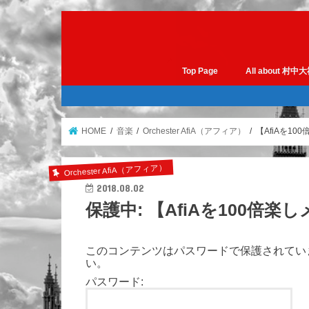
Top Page
All about 村中
HOME
音楽
Orchester AfiA（アフィア）
【AfiAを1
Orchester AfiA（アフィア）
2018.08.02
保護中: 【AfiAを100倍
このコンテンツはパスワードで保護されてい
い。
パスワード: