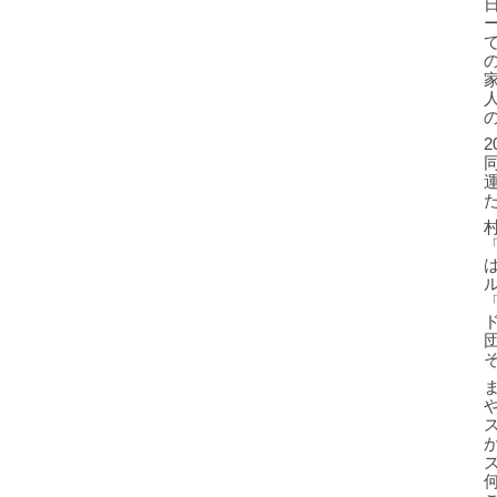
2
「
ま