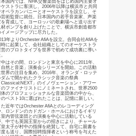
日本国内では、NHK交響楽団をはじめ国内主要オ
ーケストラに客演し、2006年以降は横浜市と共同
でオペラカンパニーとオーケストラを設立し、そ
の芸術監督に就任。日本国内の若手音楽家、声楽
家を育成して、ヨーロッパの歌劇場へと送り出す
人材ポンプを創り上げたことで、横浜市創造都市
のイメージアップに尽力した。
013年よりOrchester AfiAを設立。合同会社AfiAを
同時に起業して、会社組織としてのオーケストラ
運営のプロトタイプを世界で初めて成功裏に導い
た。
村中はその間、ロンドンと東京を中心に2011年、
「自然と音楽」演奏会シリーズを開始。この活動
は世界の注目を集め、2016年、オランダ・ロッテ
ルダムで開かれたクラシック音楽の祭典
Classical:NEXT」のイノヴェーション・アワー
ドのファイナリストにノミネートされ、世界2500
団体のプロフェッショナルな音楽団体の中から、
そのベスト10に選ばれたことは、記憶に新しい。
た近年ではOrchester AfiAとのレコーディング
や、ロンドンのカドガン・ホールにおけるイギリ
ス室内管弦楽団との演奏を中心に活動している
が、中でも英国王室からの招きにより、チャール
ズ皇太子が村中の指揮を絶賛して、自宅に親書を
何度も送り、国際招聘指揮者という称号を与えた