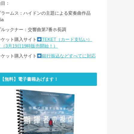
曲目：
ブラームス：ハイドンの主題による変奏曲作品
6a
ブルックナー：交響曲第7番ホ長調
チケット購入サイト
TEKET（カード支払い）
（（3月19日19時販売開始！）
チケット購入サイト
銀行振込などすべてに対応
【無料】電子書籍あげます！