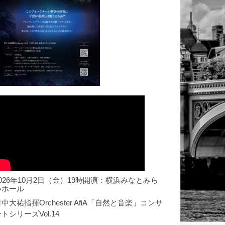
2026年10月2日（金）19時開演：横浜みなとみら
いホール
中大祐指揮Orchester AfiA「自然と音楽」コンサ
トシリーズVol.14