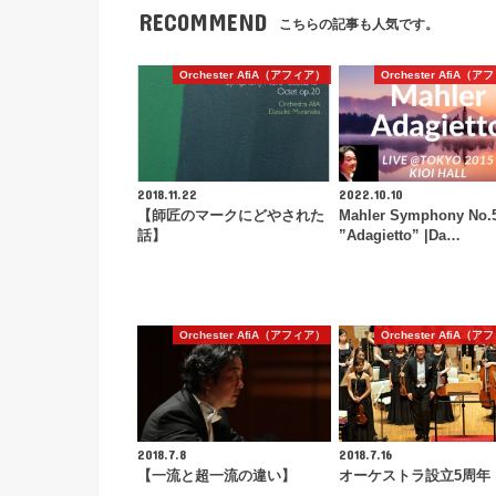
RECOMMEND
こちらの記事も人気です。
Orchester AfiA（アフィア）
Orchester AfiA（
2018.11.22
2022.10.10
【師匠のマークにどやされた
Mahler Symphony No.
話】
”Adagietto” |Da…
Orchester AfiA（アフィア）
Orchester AfiA（
2018.7.8
2018.7.16
【一流と超一流の違い】
オーケストラ設立5周年