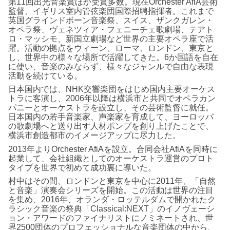
第11回出光音楽賞ほか受賞多数。現在Orchester AfiA芸術
監督、イギリス室内管弦楽団国際招聘指揮者。これまで
英国グラインドボーン音楽祭、スイス、ザンクガレン・
オペラ祭、ヴェネツィア・フェニーチェ歌劇場、テアト
ロ・マッシモ、新国立劇場など世界の主要オペラ座で活
躍。活動の拠点をウィーン、ローマ、ロンドン、東京と
し、世界中の様々な場所で活躍してきた。6か国語を自在
に使い、音楽のみならず、様々なジャンルで自由な表現
活動を続けている。
日本国内では、NHK交響楽団をはじめ国内主要オーケス
トラに客演し、2006年以降は横浜市と共同でオペラカン
パニーとオーケストラを設立し、その芸術監督に就任。
日本国内の若手音楽家、声楽家を育成して、ヨーロッパ
の歌劇場へと送り出す人材ポンプを創り上げたことで、
横浜市創造都市のイメージアップに尽力した。
2013年よりOrchester AfiAを設立。合同会社AfiAを同時に
起業して、会社組織としてのオーケストラ運営のプロト
タイプを世界で初めて成功裏に導いた。
村中はその間、ロンドンと東京を中心に2011年、「自然
と音楽」演奏会シリーズを開始。この活動は世界の注目
を集め、2016年、オランダ・ロッテルダムで開かれたク
ラシック音楽の祭典「Classical:NEXT」のイノヴェーシ
ョン・アワードのファイナリストにノミネートされ、世
界2500団体のプロフェッショナルな音楽団体の中から、