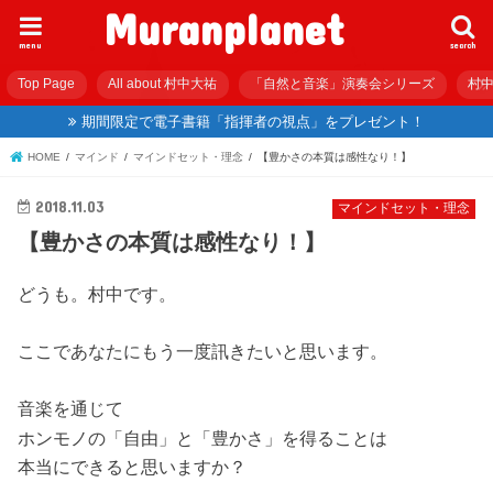
Muranplanet
menu
search
Top Page
All about 村中大祐
「自然と音楽」演奏会シリーズ
村中
期間限定で電子書籍「指揮者の視点」をプレゼント！
HOME
マインド
マインドセット・理念
【豊かさの本質は感性なり！】
2018.11.03
マインドセット・理念
【豊かさの本質は感性なり！】
どうも。村中です。
ここであなたにもう一度訊きたいと思います。
音楽を通じて
ホンモノの「自由」と「豊かさ」を得ることは
本当にできると思いますか？