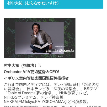
村中大祐（むらなかだいすけ）
村中大祐（指揮者）：
Orchester AfiA芸術監督＆CEO/
イギリス室内管弦楽団国際招聘指揮者
これまで国内メディアには、テレビ朝日系列「題名のな
い音楽会」、日本テレビ系「深夜の音楽会」、BSフジ
「Table of Dreams 夢の食卓」、NHK教育テレビ、
NHKBSプレミアム、テレビ神奈川、
NHKFM,FMTokyo,FM YOKOHAMAなど出演多数。