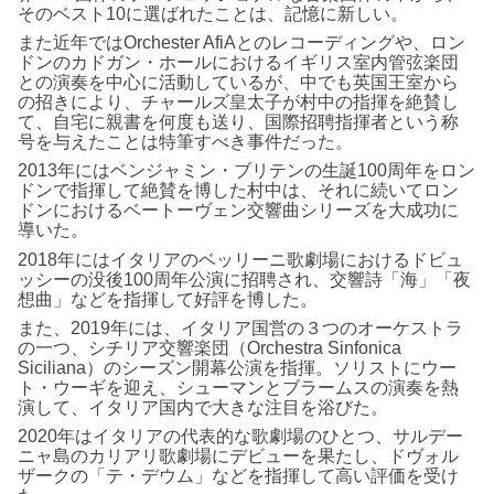
そのベスト10に選ばれたことは、記憶に新しい。
また近年ではOrchester AfiAとのレコーディングや、ロン
ドンのカドガン・ホールにおけるイギリス室内管弦楽団
との演奏を中心に活動しているが、中でも英国王室から
の招きにより、チャールズ皇太子が村中の指揮を絶賛し
て、自宅に親書を何度も送り、国際招聘指揮者という称
号を与えたことは特筆すべき事件だった。
2013年にはベンジャミン・ブリテンの生誕100周年をロン
ドンで指揮して絶賛を博した村中は、それに続いてロン
ドンにおけるベートーヴェン交響曲シリーズを大成功に
導いた。
2018年にはイタリアのベッリーニ歌劇場におけるドビュ
ッシーの没後100周年公演に招聘され、交響詩「海」「夜
想曲」などを指揮して好評を博した。
また、2019年には、イタリア国営の３つのオーケストラ
の一つ、シチリア交響楽団（Orchestra Sinfonica
Siciliana）のシーズン開幕公演を指揮。ソリストにウー
ト・ウーギを迎え、シューマンとブラームスの演奏を熱
演して、イタリア国内で大きな注目を浴びた。
2020年はイタリアの代表的な歌劇場のひとつ、サルデー
ニャ島のカリアリ歌劇場にデビューを果たし、ドヴォル
ザークの「テ・デウム」などを指揮して高い評価を受け