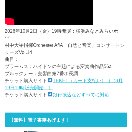
2026年10月2日（金）19時開演：横浜みなとみらいホー
ル
村中大祐指揮Orchester AfiA「自然と音楽」コンサートシ
リーズVol.14
曲目：
ブラームス：ハイドンの主題による変奏曲作品56a
ブルックナー：交響曲第7番ホ長調
チケット購入サイト
TEKET（カード支払い）（（3月
19日19時販売開始！）
チケット購入サイト
銀行振込などすべてに対応
【無料】電子書籍あげます！