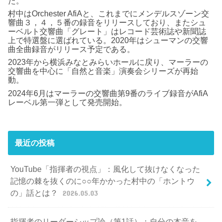
た。
村中はOrchester AfiAと、これまでにメンデルスゾーン交
響曲３，４，５番の録音をリリースしており、またシュ
ーベルト交響曲「グレート」はレコード芸術誌や新聞誌
上で特選盤に選ばれている。2020年はシューマンの交響
曲全曲録音がリリース予定である。
2023年から横浜みなとみらいホールに戻り、マーラーの
交響曲を中心に「自然と音楽」演奏会シリーズが再始
動。
2024年6月はマーラーの交響曲第9番のライブ録音がAfiA
レーベル第一弾として発売開始。
最近の投稿
YouTube「指揮者の視点」：風化して抜けなくなった
記憶の棘を抜くのに○○年かかった村中の「ホントウ
の」話とは？
2026.05.03
指揮者のリーダーシップ論（第1話）：自分の本音を