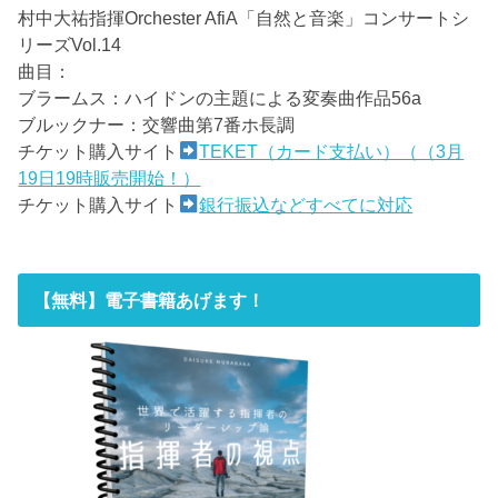
村中大祐指揮Orchester AfiA「自然と音楽」コンサートシ
リーズVol.14
曲目：
ブラームス：ハイドンの主題による変奏曲作品56a
ブルックナー：交響曲第7番ホ長調
チケット購入サイト
TEKET（カード支払い）（（3月
19日19時販売開始！）
チケット購入サイト
銀行振込などすべてに対応
【無料】電子書籍あげます！