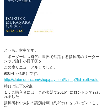
どうも。村中です。
「ボーダーレス時代に世界で活躍する指揮者のリーダー
シップ論】小冊子①を
この度リニューアルしました。
900円（税別）です。
http://clubmuran.com/shop/payment/fv.php?fid=exfbwufu
特典は以下の2点
１：ご購入者には、この表題で2016年にロンドンで行わ
れました
指揮者村中大祐の講演録画（約40分）をプレゼントしま