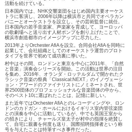
活動を続けている。
日本国内では、NHK交響楽団をはじめ国内主要オーケス
トラに客演し、2006年以降は横浜市と共同でオペラカン
パニーとオーケストラを設立し、その芸術監督に就任。
日本国内の若手音楽家、声楽家を育成して、ヨーロッパ
の歌劇場へと送り出す人材ポンプを創り上げたことで、
横浜市創造都市のイメージアップに尽力した。
2013年よりOrchester AfiAを設立。合同会社AfiAを同時に
起業して、会社組織としてのオーケストラ運営のプロト
タイプを世界で初めて成功裏に導いた。
村中はその間、ロンドンと東京を中心に2011年、「自然
と音楽」演奏会シリーズを開始。この活動は世界の注目
を集め、2016年、オランダ・ロッテルダムで開かれたク
ラシック音楽の祭典「Classical:NEXT」のイノヴェーシ
ョン・アワードのファイナリストにノミネートされ、世
界2500団体のプロフェッショナルな音楽団体の中から、
そのベスト10に選ばれたことは、記憶に新しい。
また近年ではOrchester AfiAとのレコーディングや、ロン
ドンのカドガン・ホールにおけるイギリス室内管弦楽団
との演奏を中心に活動しているが、中でも英国王室から
の招きにより、チャールズ皇太子が村中の指揮を絶賛し
て、自宅に親書を何度も送り、国際招聘指揮者という称
号を与えたことは特筆すべき事件だった。