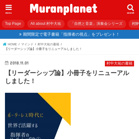
Muranplanet
menu
search
Top Page
All about 村中大祐
「自然と音楽」演奏会シリーズ
村中
期間限定で電子書籍「指揮者の視点」をプレゼント！
HOME
マインド
村中大祐の書籍
【リーダーシップ論】小冊子をリニューアルしました！
2018.11.01
村中大祐の書籍
【リーダーシップ論】小冊子をリニューアル
しました！