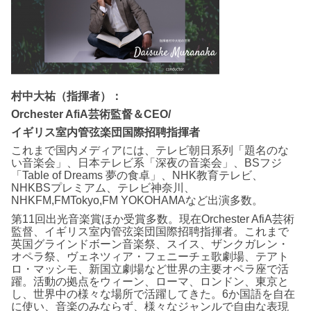
村中大祐（指揮者）：
Orchester AfiA芸術監督＆CEO/
イギリス室内管弦楽団国際招聘指揮者
これまで国内メディアには、テレビ朝日系列「題名のな
い音楽会」、日本テレビ系「深夜の音楽会」、BSフジ
「Table of Dreams 夢の食卓」、NHK教育テレビ、
NHKBSプレミアム、テレビ神奈川、
NHKFM,FMTokyo,FM YOKOHAMAなど出演多数。
第11回出光音楽賞ほか受賞多数。現在Orchester AfiA芸術
監督、イギリス室内管弦楽団国際招聘指揮者。これまで
英国グラインドボーン音楽祭、スイス、ザンクガレン・
オペラ祭、ヴェネツィア・フェニーチェ歌劇場、テアト
ロ・マッシモ、新国立劇場など世界の主要オペラ座で活
躍。活動の拠点をウィーン、ローマ、ロンドン、東京と
し、世界中の様々な場所で活躍してきた。6か国語を自在
に使い、音楽のみならず、様々なジャンルで自由な表現