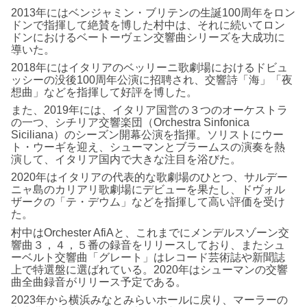
2013年にはベンジャミン・ブリテンの生誕100周年をロン
ドンで指揮して絶賛を博した村中は、それに続いてロン
ドンにおけるベートーヴェン交響曲シリーズを大成功に
導いた。
2018年にはイタリアのベッリーニ歌劇場におけるドビュ
ッシーの没後100周年公演に招聘され、交響詩「海」「夜
想曲」などを指揮して好評を博した。
また、2019年には、イタリア国営の３つのオーケストラ
の一つ、シチリア交響楽団（Orchestra Sinfonica
Siciliana）のシーズン開幕公演を指揮。ソリストにウー
ト・ウーギを迎え、シューマンとブラームスの演奏を熱
演して、イタリア国内で大きな注目を浴びた。
2020年はイタリアの代表的な歌劇場のひとつ、サルデー
ニャ島のカリアリ歌劇場にデビューを果たし、ドヴォル
ザークの「テ・デウム」などを指揮して高い評価を受け
た。
村中はOrchester AfiAと、これまでにメンデルスゾーン交
響曲３，４，５番の録音をリリースしており、またシュ
ーベルト交響曲「グレート」はレコード芸術誌や新聞誌
上で特選盤に選ばれている。2020年はシューマンの交響
曲全曲録音がリリース予定である。
2023年から横浜みなとみらいホールに戻り、マーラーの