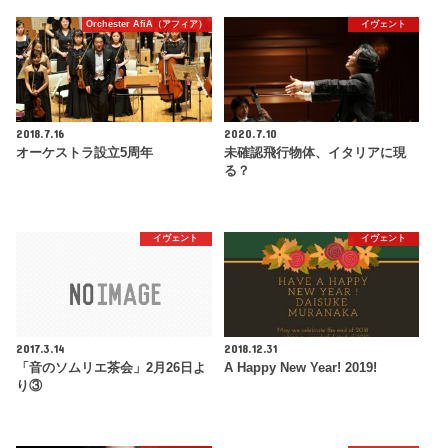
Orchester AfiA（アフィア）
イヴェント
2018.7.16
2020.7.10
オーケストラ設立5周年
未確認飛行物体、イタリアに現
る？
イヴェント
イヴェント
2017.3.14
2018.12.31
「音のソムリエ茶会」2月26日よ
A Happy New Year! 2019!
り③