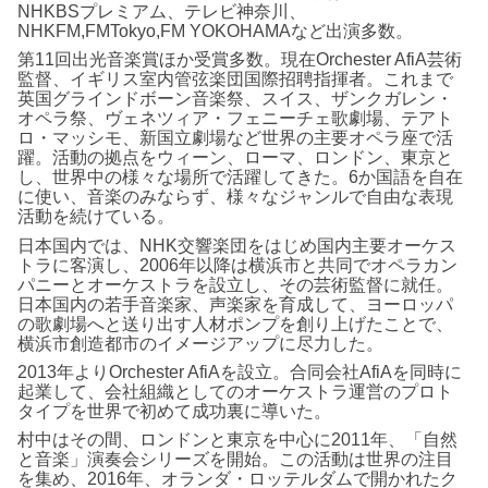
NHKBSプレミアム、テレビ神奈川、
NHKFM,FMTokyo,FM YOKOHAMAなど出演多数。
第11回出光音楽賞ほか受賞多数。現在Orchester AfiA芸術
監督、イギリス室内管弦楽団国際招聘指揮者。これまで
英国グラインドボーン音楽祭、スイス、ザンクガレン・
オペラ祭、ヴェネツィア・フェニーチェ歌劇場、テアト
ロ・マッシモ、新国立劇場など世界の主要オペラ座で活
躍。活動の拠点をウィーン、ローマ、ロンドン、東京と
し、世界中の様々な場所で活躍してきた。6か国語を自在
に使い、音楽のみならず、様々なジャンルで自由な表現
活動を続けている。
日本国内では、NHK交響楽団をはじめ国内主要オーケス
トラに客演し、2006年以降は横浜市と共同でオペラカン
パニーとオーケストラを設立し、その芸術監督に就任。
日本国内の若手音楽家、声楽家を育成して、ヨーロッパ
の歌劇場へと送り出す人材ポンプを創り上げたことで、
横浜市創造都市のイメージアップに尽力した。
2013年よりOrchester AfiAを設立。合同会社AfiAを同時に
起業して、会社組織としてのオーケストラ運営のプロト
タイプを世界で初めて成功裏に導いた。
村中はその間、ロンドンと東京を中心に2011年、「自然
と音楽」演奏会シリーズを開始。この活動は世界の注目
を集め、2016年、オランダ・ロッテルダムで開かれたク