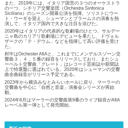
また、2019年には、イタリア国営の３つのオーケストラ
の一つ、シチリア交響楽団（Orchestra Sinfonica
Siciliana）のシーズン開幕公演を指揮。ソリストにウー
ト・ウーギを迎え、シューマンとブラームスの演奏を熱
演して、イタリア国内で大きな注目を浴びた。
2020年はイタリアの代表的な歌劇場のひとつ、サルデー
ニャ島のカリアリ歌劇場にデビューを果たし、ドヴォル
ザークの「テ・デウム」などを指揮して高い評価を受け
た。
村中はOrchester AfiAと、これまでにメンデルスゾーン交
響曲３，４，５番の録音をリリースしており、またシュ
ーベルト交響曲「グレート」はレコード芸術誌や新聞誌
上で特選盤に選ばれている。2020年はシューマンの交響
曲全曲録音がリリース予定である。
2023年から横浜みなとみらいホールに戻り、マーラーの
交響曲を中心に「自然と音楽」演奏会シリーズが再始
動。
2024年6月はマーラーの交響曲第9番のライブ録音がAfiA
レーベル第一弾として発売開始。