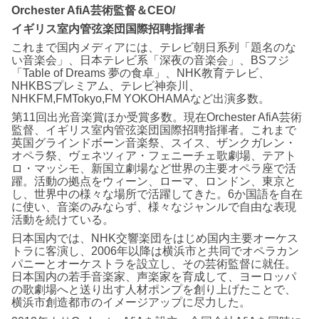
Orchester AfiA芸術監督＆CEO/
イギリス室内管弦楽団国際招聘指揮者
これまで国内メディアには、テレビ朝日系列「題名のな
い音楽会」、日本テレビ系「深夜の音楽会」、BSフジ
「Table of Dreams 夢の食卓」、NHK教育テレビ、
NHKBSプレミアム、テレビ神奈川、
NHKFM,FMTokyo,FM YOKOHAMAなど出演多数。
第11回出光音楽賞ほか受賞多数。現在Orchester AfiA芸術
監督、イギリス室内管弦楽団国際招聘指揮者。これまで
英国グラインドボーン音楽祭、スイス、ザンクガレン・
オペラ祭、ヴェネツィア・フェニーチェ歌劇場、テアト
ロ・マッシモ、新国立劇場など世界の主要オペラ座で活
躍。活動の拠点をウィーン、ローマ、ロンドン、東京と
し、世界中の様々な場所で活躍してきた。6か国語を自在
に使い、音楽のみならず、様々なジャンルで自由な表現
活動を続けている。
日本国内では、NHK交響楽団をはじめ国内主要オーケス
トラに客演し、2006年以降は横浜市と共同でオペラカン
パニーとオーケストラを設立し、その芸術監督に就任。
日本国内の若手音楽家、声楽家を育成して、ヨーロッパ
の歌劇場へと送り出す人材ポンプを創り上げたことで、
横浜市創造都市のイメージアップに尽力した。