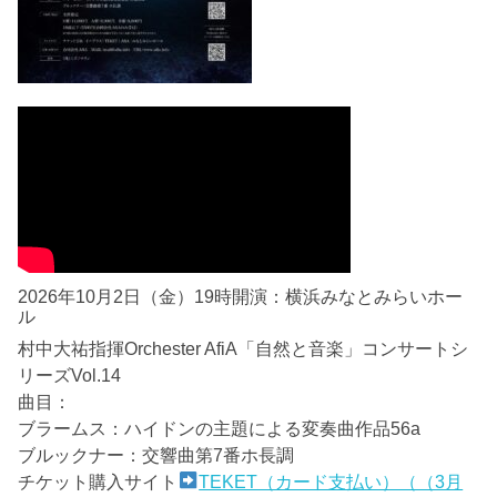
2026年10月2日（金）19時開演：横浜みなとみらいホー
ル
村中大祐指揮Orchester AfiA「自然と音楽」コンサートシ
リーズVol.14
曲目：
ブラームス：ハイドンの主題による変奏曲作品56a
ブルックナー：交響曲第7番ホ長調
チケット購入サイト
TEKET（カード支払い）（（3月