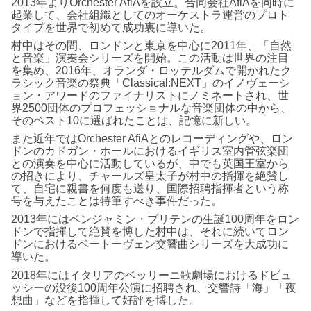
2013年よりOrchester AfiAを設立。合同会社AfiAを同時に
起業して、会社組織としてのオーケストラ運営のプロト
タイプを世界で初めて成功裏に導いた。
村中はその間、ロンドンと東京を中心に2011年、「自然
と音楽」演奏会シリーズを開始。この活動は世界の注目
を集め、2016年、オランダ・ロッテルダムで開かれたク
ラシック音楽の祭典「Classical:NEXT」のイノヴェーシ
ョン・アワードのファイナリストにノミネートされ、世
界2500団体のプロフェッショナルな音楽団体の中から、
そのベスト10に選ばれたことは、記憶に新しい。
また近年ではOrchester AfiAとのレコーディングや、ロン
ドンのカドガン・ホールにおけるイギリス室内管弦楽団
との演奏を中心に活動しているが、中でも英国王室から
の招きにより、チャールズ皇太子が村中の指揮を絶賛し
て、自宅に親書を何度も送り、国際招聘指揮者という称
号を与えたことは特筆すべき事件だった。
2013年にはベンジャミン・ブリテンの生誕100周年をロン
ドンで指揮して絶賛を博した村中は、それに続いてロン
ドンにおけるベートーヴェン交響曲シリーズを大成功に
導いた。
2018年にはイタリアのベッリーニ歌劇場におけるドビュ
ッシーの没後100周年公演に招聘され、交響詩「海」「夜
想曲」などを指揮して好評を博した。