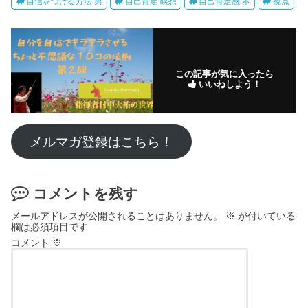
自信をつける方法 男
自己肯定 瞑想
自己肯定感 本
視点
この記事が気に入ったら
いいねしよう！
メルマガ登録はこちら！
コメントを残す
メールアドレスが公開されることはありません。
※
が付いている
欄は必須項目です
コメント
※