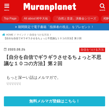
Muranplanet
menu
search
Top Page
All about 村中大祐
「自然と音楽」演奏会シリーズ
村中
期間限定で電子書籍「指揮者の視点」をプレゼント！
HOME
マインド
自信をつける方法
【自分を自信でギラギラさせるちょっと不思議な１０コの方法】第２回
2020.08.26
自信をつける方法
【自分を自信でギラギラさせるちょっと不思
議な１０コの方法】第２回
もっと深ーい話はメルマガで。
☟☟☟☟☟☟
無料メルマガ登録はこちら！