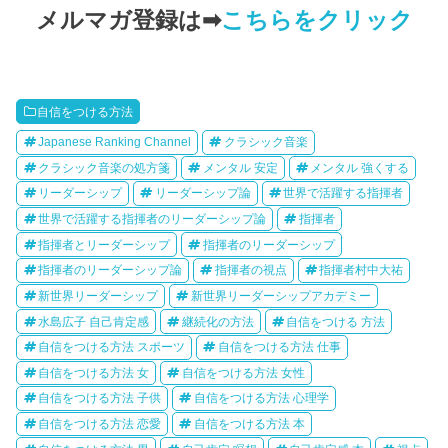
メルマガ登録は➡
こちらをクリック
自信をつける方法
Japanese Ranking Channel
クラシック音楽
クラシック音楽の処方箋
メンタル 安定
メンタル 強くする
リーダーシップ
リーダーシップ論
世界で活躍する指揮者
世界で活躍する指揮者のリーダーシップ論
指揮者
指揮者とリーダーシップ
指揮者のリーダーシップ
指揮者のリーダーシップ論
指揮者の視点
指揮者村中大祐
新世界リーダーシップ
新世界リーダーシップアカデミー
水島広子 自己肯定感
継続化の方法
自信をつける 方法
自信をつける方法 スポーツ
自信をつける方法 仕事
自信をつける方法 女
自信をつける方法 女性
自信をつける方法 子供
自信をつける方法 心理学
自信をつける方法 恋愛
自信をつける方法 本