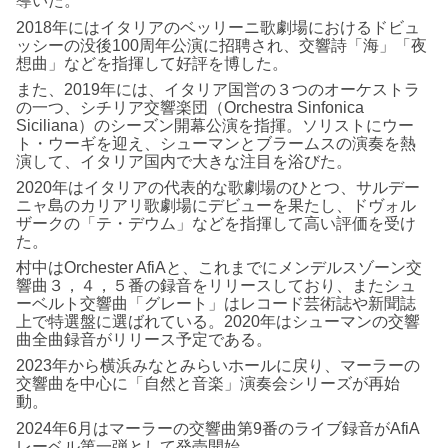
導いた。
2018年にはイタリアのベッリーニ歌劇場におけるドビュ
ッシーの没後100周年公演に招聘され、交響詩「海」「夜
想曲」などを指揮して好評を博した。
また、2019年には、イタリア国営の３つのオーケストラ
の一つ、シチリア交響楽団（Orchestra Sinfonica
Siciliana）のシーズン開幕公演を指揮。ソリストにウー
ト・ウーギを迎え、シューマンとブラームスの演奏を熱
演して、イタリア国内で大きな注目を浴びた。
2020年はイタリアの代表的な歌劇場のひとつ、サルデー
ニャ島のカリアリ歌劇場にデビューを果たし、ドヴォル
ザークの「テ・デウム」などを指揮して高い評価を受け
た。
村中はOrchester AfiAと、これまでにメンデルスゾーン交
響曲３，４，５番の録音をリリースしており、またシュ
ーベルト交響曲「グレート」はレコード芸術誌や新聞誌
上で特選盤に選ばれている。2020年はシューマンの交響
曲全曲録音がリリース予定である。
2023年から横浜みなとみらいホールに戻り、マーラーの
交響曲を中心に「自然と音楽」演奏会シリーズが再始
動。
2024年6月はマーラーの交響曲第9番のライブ録音がAfiA
レーベル第一弾として発売開始。