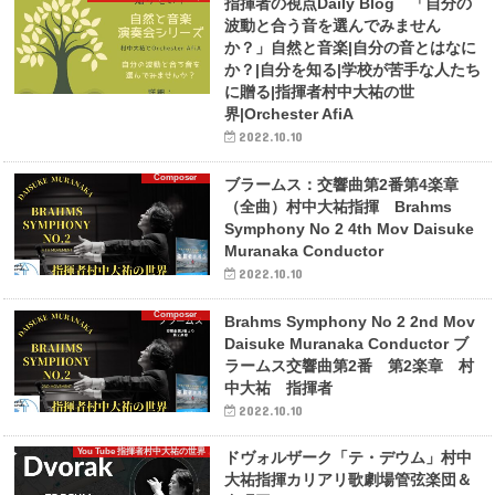
指揮者の視点Daily Blog 「自分の
波動と合う音を選んでみません
か？」自然と音楽|自分の音とはなに
か？|自分を知る|学校が苦手な人たち
に贈る|指揮者村中大祐の世
界|Orchester AfiA
2022.10.10
Composer
ブラームス：交響曲第2番第4楽章
（全曲）村中大祐指揮 Brahms
Symphony No 2 4th Mov Daisuke
Muranaka Conductor
2022.10.10
Composer
Brahms Symphony No 2 2nd Mov
Daisuke Muranaka Conductor ブ
ラームス交響曲第2番 第2楽章 村
中大祐 指揮者
2022.10.10
You Tube 指揮者村中大祐の世界
ドヴォルザーク「テ・デウム」村中
大祐指揮カリアリ歌劇場管弦楽団＆