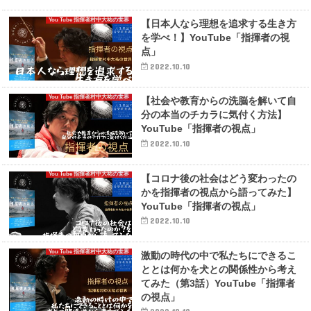
You Tube 指揮者村中大祐の世界
【日本人なら理想を追求する生き方
を学べ！】YouTube「指揮者の視
点」
2022.10.10
You Tube 指揮者村中大祐の世界
【社会や教育からの洗脳を解いて自
分の本当のチカラに気付く方法】
YouTube「指揮者の視点」
2022.10.10
You Tube 指揮者村中大祐の世界
【コロナ後の社会はどう変わったの
かを指揮者の視点から語ってみた】
YouTube「指揮者の視点」
2022.10.10
You Tube 指揮者村中大祐の世界
激動の時代の中で私たちにできるこ
ととは何かを犬との関係性から考え
てみた（第3話）YouTube「指揮者
の視点」