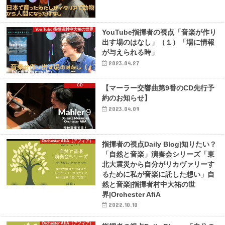
You Tube 指揮者村中大祐の世界
YouTube指揮者の視点「音楽が作り
出す場のはなし」（１）「場に情報
が与えられる時」
2023.04.27
CD
【マーラー交響曲第9番のCD先行予
約のお知らせ】
2023.04.09
Orchester AfiA（アフィア）
指揮者の視点Daily Blog|知りたい？
「自然と音楽」演奏会シリーズ「東
北大震災から自分がリカヴァリーす
るために私が音楽に託した想い」自
然と音楽|指揮者村中大祐の世
界|Orchester AfiA
2022.10.10
Orchester AfiA（アフィア）