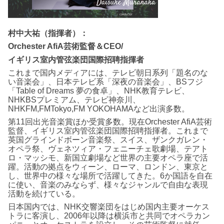
村中大祐（指揮者）：
Orchester AfiA芸術監督＆CEO/
イギリス室内管弦楽団国際招聘指揮者
これまで国内メディアには、テレビ朝日系列「題名のな
い音楽会」、日本テレビ系「深夜の音楽会」、BSフジ
「Table of Dreams 夢の食卓」、NHK教育テレビ、
NHKBSプレミアム、テレビ神奈川、
NHKFM,FMTokyo,FM YOKOHAMAなど出演多数。
第11回出光音楽賞ほか受賞多数。現在Orchester AfiA芸術
監督、イギリス室内管弦楽団国際招聘指揮者。これまで
英国グラインドボーン音楽祭、スイス、ザンクガレン・
オペラ祭、ヴェネツィア・フェニーチェ歌劇場、テアト
ロ・マッシモ、新国立劇場など世界の主要オペラ座で活
躍。活動の拠点をウィーン、ローマ、ロンドン、東京と
し、世界中の様々な場所で活躍してきた。6か国語を自在
に使い、音楽のみならず、様々なジャンルで自由な表現
活動を続けている。
日本国内では、NHK交響楽団をはじめ国内主要オーケス
トラに客演し、2006年以降は横浜市と共同でオペラカン