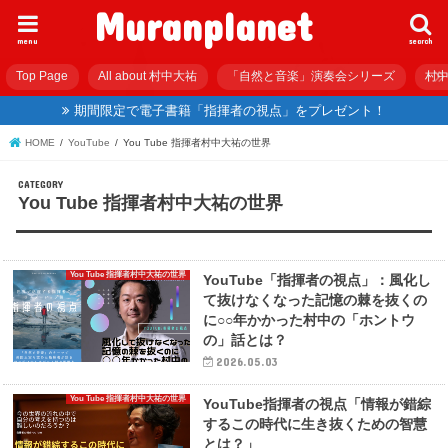
Muranplanet
menu
search
Top Page
All about 村中大祐
「自然と音楽」演奏会シリーズ
村中
期間限定で電子書籍「指揮者の視点」をプレゼント！
HOME
YouTube
You Tube 指揮者村中大祐の世界
You Tube 指揮者村中大祐の世界
You Tube 指揮者村中大祐の世界
YouTube「指揮者の視点」：風化し
て抜けなくなった記憶の棘を抜くの
に○○年かかった村中の「ホントウ
の」話とは？
2026.05.03
You Tube 指揮者村中大祐の世界
YouTube指揮者の視点「情報が錯綜
するこの時代に生き抜くための智慧
とは？」