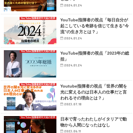
2024.01.24
You Tube 指揮者村中大祐の世界
YouTube指揮者の視点「毎日自分が
起こしている奇跡を信じて生きる”今
流”の生き方とは？」
2024.01.24
You Tube 指揮者村中大祐の世界
YouTube指揮者の視点「2023年の総
括」
2024.01.24
You Tube 指揮者村中大祐の世界
Youtube指揮者の視点「世界の闇を
光に変えるのは日本人の仕事だと言
われるその理由とは？」
2023.07.18
You Tube 指揮者村中大祐の世界
日本で育ったわたしがイタリアで動
物から人間になったはなし
2023.06.11