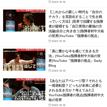
2022.10.10
You Tube 指揮者村中大祐の世界
【これからの新しい時代を「自分の
チカラ」を言語化することで生き残
っていく方法】|世界で活躍する指揮
者が提唱する「自己実現の最強の方
法論|自分と向き合う|指揮者村中大祐
の世界|YouTube「指揮者の視点」
2022.10.10
You Tube 指揮者村中大祐の世界
「真に豊かな今を感じて生きる方
法」|YouTube指揮者村中大祐の世
界|YouTube「指揮者の視点」Daily
Blog
2022.10.10
You Tube 指揮者村中大祐の世界
【あなたはアベレージ型？それとも
一発逆転型？どっちが未来に必要と
される生き方か？考えてみた】
YouTube指揮者の視点|指揮者村中大
祐の世界
2022.10.10