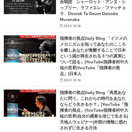
合唱団 シャーロット・アンヌ・シ
ップリー、ラファエレ・ファッチョ
ラ Dvorak Te Deum Daisuke
Muranaka
2022.10.10
You Tube 指揮者村中大祐の世界
指揮者の視点Daily Blog 「イジメの
メカニズムを知ってあなたのこころ
を癒しあなたが覚醒することで日本
という国が再生される３つの真実に
ついて語る」|YouTube指揮者村中大
祐の世界|YouTube「指揮者の視
点」|日本人
2022.10.10
You Tube 指揮者村中大祐の世界
指揮者の視点Daily Blog「再度あな
たに問う。これからの時代をあなた
ならどう生きるか？」|YouTube「指
揮者の視点」|YouTube指揮者村中大
祐の世界|自分の感覚を信じて生きる|
天地人ウェビナー|外部の情報に惑わ
されずに生きる方法