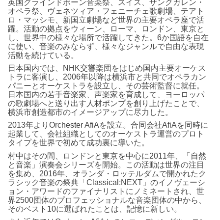
英国グラインドボーン音楽祭、スイス、ザンクガレン・
オペラ祭、ヴェネツィア・フェニーチェ歌劇場、テアト
ロ・マッシモ、新国立劇場など世界の主要オペラ座で活
躍。活動の拠点をウィーン、ローマ、ロンドン、東京と
し、世界中の様々な場所で活躍してきた。6か国語を自在
に使い、音楽のみならず、様々なジャンルで自由な表現
活動を続けている。
日本国内では、NHK交響楽団をはじめ国内主要オーケス
トラに客演し、2006年以降は横浜市と共同でオペラカン
パニーとオーケストラを設立し、その芸術監督に就任。
日本国内の若手音楽家、声楽家を育成して、ヨーロッパ
の歌劇場へと送り出す人材ポンプを創り上げたことで、
横浜市創造都市のイメージアップに尽力した。
2013年よりOrchester AfiAを設立。合同会社AfiAを同時に
起業して、会社組織としてのオーケストラ運営のプロト
タイプを世界で初めて成功裏に導いた。
村中はその間、ロンドンと東京を中心に2011年、「自然
と音楽」演奏会シリーズを開始。この活動は世界の注目
を集め、2016年、オランダ・ロッテルダムで開かれたク
ラシック音楽の祭典「Classical:NEXT」のイノヴェーシ
ョン・アワードのファイナリストにノミネートされ、世
界2500団体のプロフェッショナルな音楽団体の中から、
そのベスト10に選ばれたことは、記憶に新しい。