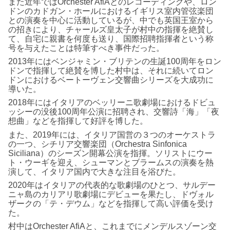
また近年ではOrchester AfiAとのレコーディングや、ロン
ドンのカドガン・ホールにおけるイギリス室内管弦楽団
との演奏を中心に活動しているが、中でも英国王室から
の招きにより、チャールズ皇太子が村中の指揮を絶賛し
て、自宅に親書を何度も送り、国際招聘指揮者という称
号を与えたことは特筆すべき事件だった。
2013年にはベンジャミン・ブリテンの生誕100周年をロン
ドンで指揮して絶賛を博した村中は、それに続いてロン
ドンにおけるベートーヴェン交響曲シリーズを大成功に
導いた。
2018年にはイタリアのベッリーニ歌劇場におけるドビュ
ッシーの没後100周年公演に招聘され、交響詩「海」「夜
想曲」などを指揮して好評を博した。
また、2019年には、イタリア国営の３つのオーケストラ
の一つ、シチリア交響楽団（Orchestra Sinfonica
Siciliana）のシーズン開幕公演を指揮。ソリストにウー
ト・ウーギを迎え、シューマンとブラームスの演奏を熱
演して、イタリア国内で大きな注目を浴びた。
2020年はイタリアの代表的な歌劇場のひとつ、サルデー
ニャ島のカリアリ歌劇場にデビューを果たし、ドヴォル
ザークの「テ・デウム」などを指揮して高い評価を受け
た。
村中はOrchester AfiAと、これまでにメンデルスゾーン交