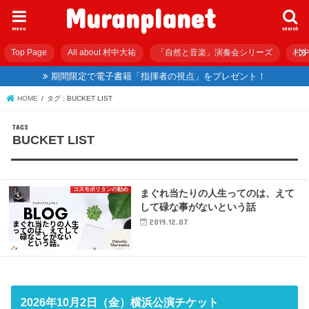
Muranplanet
menu
search
Top Page
All about 村中大祐
「自然と音楽」演奏会シリーズ
村中
期間限定で電子書籍「指揮者の視点」をプレゼント！
HOME
タグ : BUCKET LIST
BUCKET LIST
コスモポリタンの勧め
まぐれ当たりの人生ってのは、えて
して碌な事がないという話
2019.12.07
2026年10月2日（金）横浜公演チケット