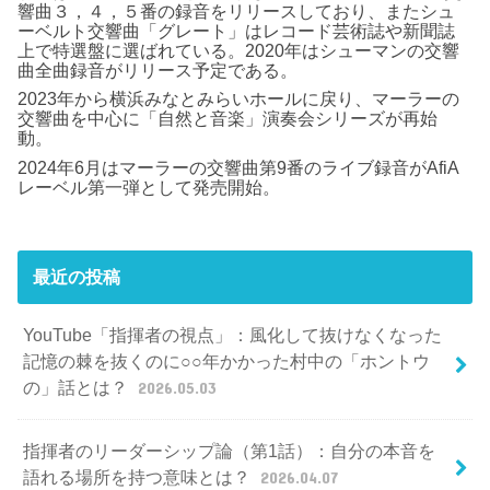
響曲３，４，５番の録音をリリースしており、またシュ
ーベルト交響曲「グレート」はレコード芸術誌や新聞誌
上で特選盤に選ばれている。2020年はシューマンの交響
曲全曲録音がリリース予定である。
2023年から横浜みなとみらいホールに戻り、マーラーの
交響曲を中心に「自然と音楽」演奏会シリーズが再始
動。
2024年6月はマーラーの交響曲第9番のライブ録音がAfiA
レーベル第一弾として発売開始。
最近の投稿
YouTube「指揮者の視点」：風化して抜けなくなった
記憶の棘を抜くのに○○年かかった村中の「ホントウ
の」話とは？
2026.05.03
指揮者のリーダーシップ論（第1話）：自分の本音を
語れる場所を持つ意味とは？
2026.04.07