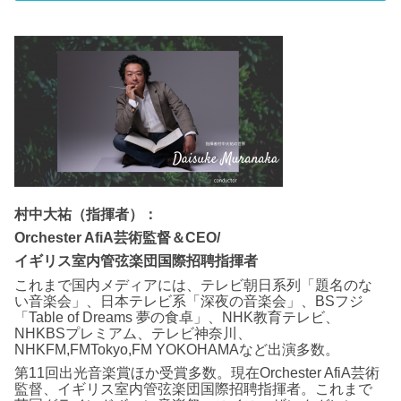
村中大祐（指揮者）：
Orchester AfiA芸術監督＆CEO/
イギリス室内管弦楽団国際招聘指揮者
これまで国内メディアには、テレビ朝日系列「題名のな
い音楽会」、日本テレビ系「深夜の音楽会」、BSフジ
「Table of Dreams 夢の食卓」、NHK教育テレビ、
NHKBSプレミアム、テレビ神奈川、
NHKFM,FMTokyo,FM YOKOHAMAなど出演多数。
第11回出光音楽賞ほか受賞多数。現在Orchester AfiA芸術
監督、イギリス室内管弦楽団国際招聘指揮者。これまで