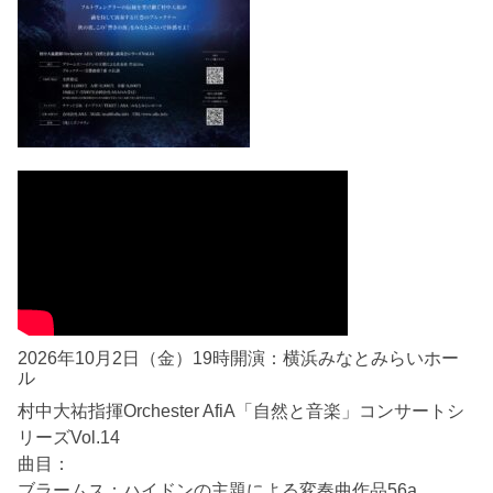
2026年10月2日（金）19時開演：横浜みなとみらいホー
ル
村中大祐指揮Orchester AfiA「自然と音楽」コンサートシ
リーズVol.14
曲目：
ブラームス：ハイドンの主題による変奏曲作品56a