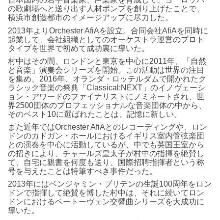
の歌劇場へと送り出す人材ポンプを創り上げたことで、
横浜市創造都市のイメージアップに尽力した。
2013年よりOrchester AfiAを設立。合同会社AfiAを同時に
起業して、会社組織としてのオーケストラ運営のプロト
タイプを世界で初めて成功裏に導いた。
村中はその間、ロンドンと東京を中心に2011年、「自然
と音楽」演奏会シリーズを開始。この活動は世界の注目
を集め、2016年、オランダ・ロッテルダムで開かれたク
ラシック音楽の祭典「Classical:NEXT」のイノヴェーシ
ョン・アワードのファイナリストにノミネートされ、世
界2500団体のプロフェッショナルな音楽団体の中から、
そのベスト10に選ばれたことは、記憶に新しい。
また近年ではOrchester AfiAとのレコーディングや、ロン
ドンのカドガン・ホールにおけるイギリス室内管弦楽団
との演奏を中心に活動しているが、中でも英国王室から
の招きにより、チャールズ皇太子が村中の指揮を絶賛し
て、自宅に親書を何度も送り、国際招聘指揮者という称
号を与えたことは特筆すべき事件だった。
2013年にはベンジャミン・ブリテンの生誕100周年をロン
ドンで指揮して絶賛を博した村中は、それに続いてロン
ドンにおけるベートーヴェン交響曲シリーズを大成功に
導いた。