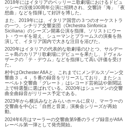
2018年にはイタリアのベッリーニ歌劇場におけるドビュ
ッシーの没後100周年公演に招聘され、交響詩「海」「夜
想曲」などを指揮して好評を博した。
また、2019年には、イタリア国営の３つのオーケストラ
の一つ、シチリア交響楽団（Orchestra Sinfonica
Siciliana）のシーズン開幕公演を指揮。ソリストにウー
ト・ウーギを迎え、シューマンとブラームスの演奏を熱
演して、イタリア国内で大きな注目を浴びた。
2020年はイタリアの代表的な歌劇場のひとつ、サルデー
ニャ島のカリアリ歌劇場にデビューを果たし、ドヴォル
ザークの「テ・デウム」などを指揮して高い評価を受け
た。
村中はOrchester AfiAと、これまでにメンデルスゾーン交
響曲３，４，５番の録音をリリースしており、またシュ
ーベルト交響曲「グレート」はレコード芸術誌や新聞誌
上で特選盤に選ばれている。2020年はシューマンの交響
曲全曲録音がリリース予定である。
2023年から横浜みなとみらいホールに戻り、マーラーの
交響曲を中心に「自然と音楽」演奏会シリーズが再始
動。
2024年6月はマーラーの交響曲第9番のライブ録音がAfiA
レーベル第一弾として発売開始。