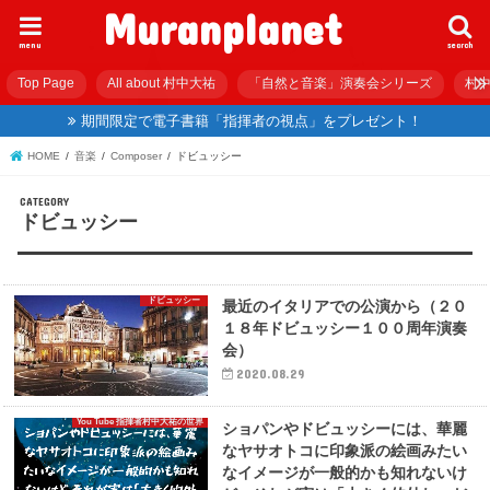
Muranplanet
menu
search
Top Page
All about 村中大祐
「自然と音楽」演奏会シリーズ
村中
期間限定で電子書籍「指揮者の視点」をプレゼント！
HOME
音楽
Composer
ドビュッシー
ドビュッシー
ドビュッシー
最近のイタリアでの公演から（２０
１８年ドビュッシー１００周年演奏
会）
2020.08.29
You Tube 指揮者村中大祐の世界
ショパンやドビュッシーには、華麗
なヤサオトコに印象派の絵画みたい
なイメージが一般的かも知れないけ