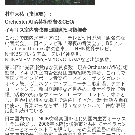
村中大祐（指揮者）：
Orchester AfiA芸術監督＆CEO/
イギリス室内管弦楽団国際招聘指揮者
これまで国内メディアには、テレビ朝日系列「題名のな
い音楽会」、日本テレビ系「深夜の音楽会」、BSフジ
「Table of Dreams 夢の食卓」、NHK教育テレビ、
NHKBSプレミアム、テレビ神奈川、
NHKFM,FMTokyo,FM YOKOHAMAなど出演多数。
第11回出光音楽賞ほか受賞多数。現在Orchester AfiA芸術
監督、イギリス室内管弦楽団国際招聘指揮者。これまで
英国グラインドボーン音楽祭、スイス、ザンクガレン・
オペラ祭、ヴェネツィア・フェニーチェ歌劇場、テアト
ロ・マッシモ、新国立劇場など世界の主要オペラ座で活
躍。活動の拠点をウィーン、ローマ、ロンドン、東京と
し、世界中の様々な場所で活躍してきた。6か国語を自在
に使い、音楽のみならず、様々なジャンルで自由な表現
活動を続けている。
日本国内では、NHK交響楽団をはじめ国内主要オーケス
トラに客演し、2006年以降は横浜市と共同でオペラカン
パニーとオーケストラを設立し、その芸術監督に就任。
日本国内の若手音楽家、声楽家を育成して、ヨーロッパ