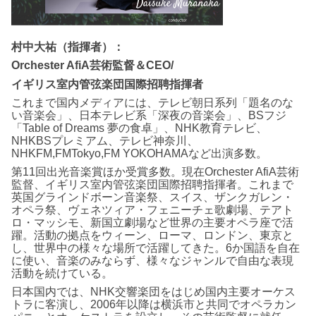
村中大祐（指揮者）：
Orchester AfiA芸術監督＆CEO/
イギリス室内管弦楽団国際招聘指揮者
これまで国内メディアには、テレビ朝日系列「題名のな
い音楽会」、日本テレビ系「深夜の音楽会」、BSフジ
「Table of Dreams 夢の食卓」、NHK教育テレビ、
NHKBSプレミアム、テレビ神奈川、
NHKFM,FMTokyo,FM YOKOHAMAなど出演多数。
第11回出光音楽賞ほか受賞多数。現在Orchester AfiA芸術
監督、イギリス室内管弦楽団国際招聘指揮者。これまで
英国グラインドボーン音楽祭、スイス、ザンクガレン・
オペラ祭、ヴェネツィア・フェニーチェ歌劇場、テアト
ロ・マッシモ、新国立劇場など世界の主要オペラ座で活
躍。活動の拠点をウィーン、ローマ、ロンドン、東京と
し、世界中の様々な場所で活躍してきた。6か国語を自在
に使い、音楽のみならず、様々なジャンルで自由な表現
活動を続けている。
日本国内では、NHK交響楽団をはじめ国内主要オーケス
トラに客演し、2006年以降は横浜市と共同でオペラカン