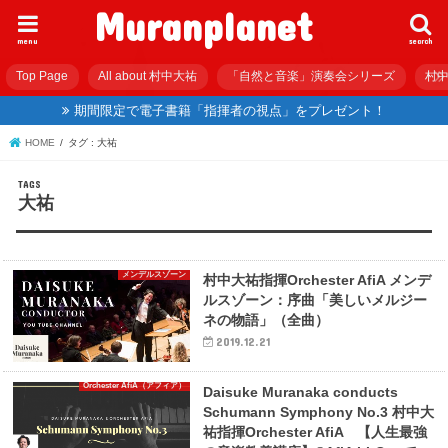
Muranplanet
menu
search
Top Page
All about 村中大祐
「自然と音楽」演奏会シリーズ
村中
期間限定で電子書籍「指揮者の視点」をプレゼント！
HOME
タグ : 大祐
大祐
メンデルスゾーン
村中大祐指揮Orchester AfiA メンデ
ルスゾーン：序曲「美しいメルジー
ネの物語」（全曲）
2019.12.21
Orchester AfiA（アフィア）
Daisuke Muranaka conducts
Schumann Symphony No.3 村中大
祐指揮Orchester AfiA 【人生最強