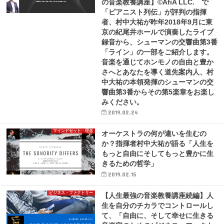
の音楽教養講座】©AfiA LLC. で
「ピアニスト列伝」が評判の指揮
者、村中大祐が昨年2018年9月に東
京の紀尾井ホールで演奏したライブ
録音から、シューマンの交響曲第3番
「ライン」の一部をご紹介します。
音楽を通じてホンモノの自由と豊か
さへとあなたを導く道先案内人、村
中大祐の本領発揮のシューマンの交
響曲第3番からその第5楽章をお楽し
みください。
2019.02.24
マインドセット・理念
オーケストラの何が違いを生むの
か？指揮者村中大祐が語る「人生を
もっと自由にそしてもっと豊かに生
きるための哲学」
2019.02.15
ビジネス・ファクトリー
【人生最強の音楽教養講座続編】人
生を自分のチカラでコントロールし
て、「自由に、そして幸せに生きる