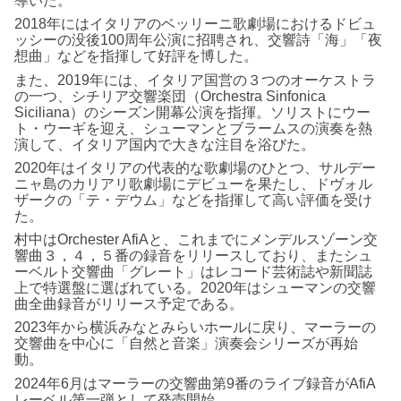
導いた。
2018年にはイタリアのベッリーニ歌劇場におけるドビュ
ッシーの没後100周年公演に招聘され、交響詩「海」「夜
想曲」などを指揮して好評を博した。
また、2019年には、イタリア国営の３つのオーケストラ
の一つ、シチリア交響楽団（Orchestra Sinfonica
Siciliana）のシーズン開幕公演を指揮。ソリストにウー
ト・ウーギを迎え、シューマンとブラームスの演奏を熱
演して、イタリア国内で大きな注目を浴びた。
2020年はイタリアの代表的な歌劇場のひとつ、サルデー
ニャ島のカリアリ歌劇場にデビューを果たし、ドヴォル
ザークの「テ・デウム」などを指揮して高い評価を受け
た。
村中はOrchester AfiAと、これまでにメンデルスゾーン交
響曲３，４，５番の録音をリリースしており、またシュ
ーベルト交響曲「グレート」はレコード芸術誌や新聞誌
上で特選盤に選ばれている。2020年はシューマンの交響
曲全曲録音がリリース予定である。
2023年から横浜みなとみらいホールに戻り、マーラーの
交響曲を中心に「自然と音楽」演奏会シリーズが再始
動。
2024年6月はマーラーの交響曲第9番のライブ録音がAfiA
レーベル第一弾として発売開始。