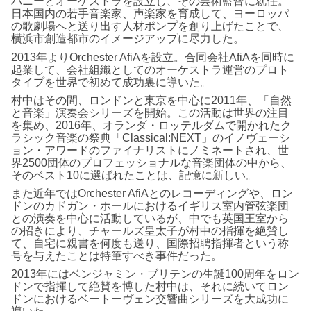
パニーとオーケストラを設立し、その芸術監督に就任。
日本国内の若手音楽家、声楽家を育成して、ヨーロッパ
の歌劇場へと送り出す人材ポンプを創り上げたことで、
横浜市創造都市のイメージアップに尽力した。
2013年よりOrchester AfiAを設立。合同会社AfiAを同時に
起業して、会社組織としてのオーケストラ運営のプロト
タイプを世界で初めて成功裏に導いた。
村中はその間、ロンドンと東京を中心に2011年、「自然
と音楽」演奏会シリーズを開始。この活動は世界の注目
を集め、2016年、オランダ・ロッテルダムで開かれたク
ラシック音楽の祭典「Classical:NEXT」のイノヴェーシ
ョン・アワードのファイナリストにノミネートされ、世
界2500団体のプロフェッショナルな音楽団体の中から、
そのベスト10に選ばれたことは、記憶に新しい。
また近年ではOrchester AfiAとのレコーディングや、ロン
ドンのカドガン・ホールにおけるイギリス室内管弦楽団
との演奏を中心に活動しているが、中でも英国王室から
の招きにより、チャールズ皇太子が村中の指揮を絶賛し
て、自宅に親書を何度も送り、国際招聘指揮者という称
号を与えたことは特筆すべき事件だった。
2013年にはベンジャミン・ブリテンの生誕100周年をロン
ドンで指揮して絶賛を博した村中は、それに続いてロン
ドンにおけるベートーヴェン交響曲シリーズを大成功に