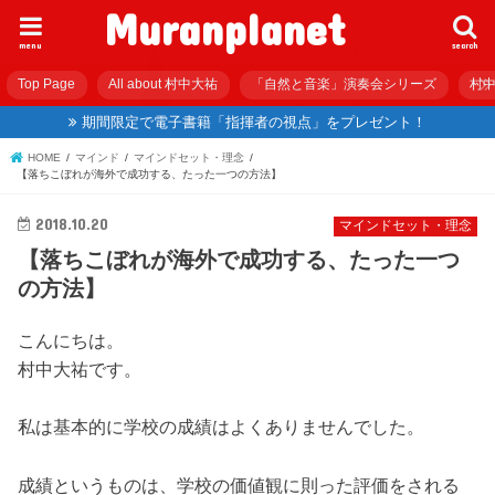
Muranplanet
menu
search
Top Page
All about 村中大祐
「自然と音楽」演奏会シリーズ
村中
期間限定で電子書籍「指揮者の視点」をプレゼント！
HOME
マインド
マインドセット・理念
【落ちこぼれが海外で成功する、たった一つの方法】
2018.10.20
マインドセット・理念
【落ちこぼれが海外で成功する、たった一つ
の方法】
こんにちは。
村中大祐です。
私は基本的に学校の成績はよくありませんでした。
成績というものは、学校の価値観に則った評価をされる