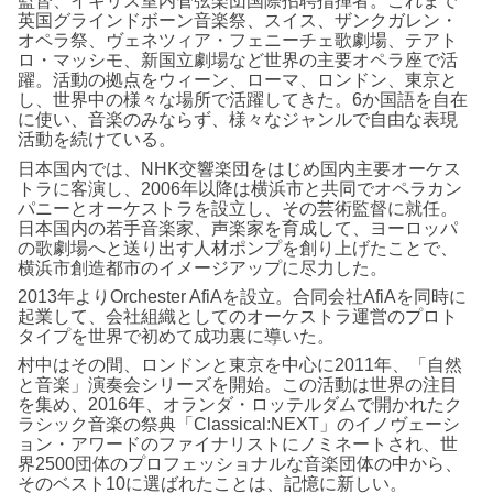
監督、イギリス室内管弦楽団国際招聘指揮者。これまで
英国グラインドボーン音楽祭、スイス、ザンクガレン・
オペラ祭、ヴェネツィア・フェニーチェ歌劇場、テアト
ロ・マッシモ、新国立劇場など世界の主要オペラ座で活
躍。活動の拠点をウィーン、ローマ、ロンドン、東京と
し、世界中の様々な場所で活躍してきた。6か国語を自在
に使い、音楽のみならず、様々なジャンルで自由な表現
活動を続けている。
日本国内では、NHK交響楽団をはじめ国内主要オーケス
トラに客演し、2006年以降は横浜市と共同でオペラカン
パニーとオーケストラを設立し、その芸術監督に就任。
日本国内の若手音楽家、声楽家を育成して、ヨーロッパ
の歌劇場へと送り出す人材ポンプを創り上げたことで、
横浜市創造都市のイメージアップに尽力した。
2013年よりOrchester AfiAを設立。合同会社AfiAを同時に
起業して、会社組織としてのオーケストラ運営のプロト
タイプを世界で初めて成功裏に導いた。
村中はその間、ロンドンと東京を中心に2011年、「自然
と音楽」演奏会シリーズを開始。この活動は世界の注目
を集め、2016年、オランダ・ロッテルダムで開かれたク
ラシック音楽の祭典「Classical:NEXT」のイノヴェーシ
ョン・アワードのファイナリストにノミネートされ、世
界2500団体のプロフェッショナルな音楽団体の中から、
そのベスト10に選ばれたことは、記憶に新しい。