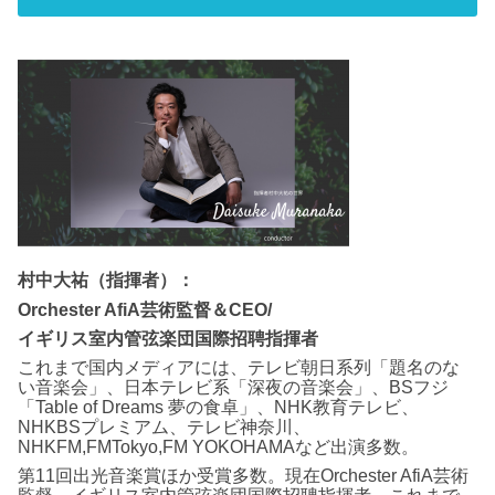
村中大祐（指揮者）：
Orchester AfiA芸術監督＆CEO/
イギリス室内管弦楽団国際招聘指揮者
これまで国内メディアには、テレビ朝日系列「題名のな
い音楽会」、日本テレビ系「深夜の音楽会」、BSフジ
「Table of Dreams 夢の食卓」、NHK教育テレビ、
NHKBSプレミアム、テレビ神奈川、
NHKFM,FMTokyo,FM YOKOHAMAなど出演多数。
第11回出光音楽賞ほか受賞多数。現在Orchester AfiA芸術