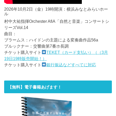
2026年10月2日（金）19時開演：横浜みなとみらいホー
ル
村中大祐指揮Orchester AfiA「自然と音楽」コンサートシ
リーズVol.14
曲目：
ブラームス：ハイドンの主題による変奏曲作品56a
ブルックナー：交響曲第7番ホ長調
チケット購入サイト
TEKET（カード支払い）（（3月
19日19時販売開始！）
チケット購入サイト
銀行振込などすべてに対応
【無料】電子書籍あげます！