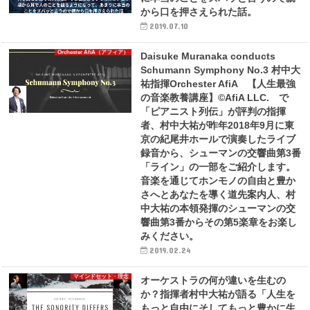
から口を押さえられた話。
2019.07.10
Orchester AfiA（アフィア）
Daisuke Muranaka conducts
Schumann Symphony No.3 村中大
祐指揮Orchester AfiA 【人生最強
の音楽教養講座】©AfiA LLC. で
「ピアニスト列伝」が評判の指揮
者、村中大祐が昨年2018年9月に東
京の紀尾井ホールで演奏したライブ
録音から、シューマンの交響曲第3番
「ライン」の一部をご紹介します。
音楽を通じてホンモノの自由と豊か
さへとあなたを導く道先案内人、村
中大祐の本領発揮のシューマンの交
響曲第3番からその第5楽章をお楽し
みください。
2019.02.24
マインドセット・理念
オーケストラの何が違いを生むの
か？指揮者村中大祐が語る「人生を
もっと自由にそしてもっと豊かに生