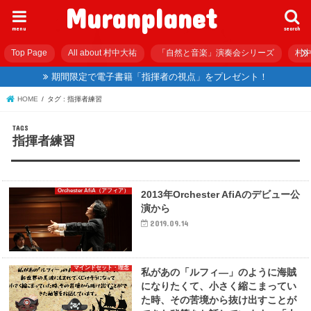
Muranplanet
menu
search
Top Page
All about 村中大祐
「自然と音楽」演奏会シリーズ
村中
期間限定で電子書籍「指揮者の視点」をプレゼント！
HOME
タグ : 指揮者練習
指揮者練習
Orchester AfiA（アフィア）
2013年Orchester AfiAのデビュー公
演から
2019.09.14
マインドセット・理念
私があの「ルフィ―」のように海賊
になりたくて、小さく縮こまってい
た時、その苦境から抜け出すことが