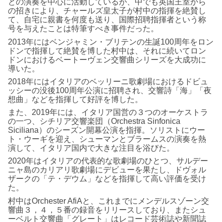
との演奏を中心に活動しているが、中でも英国王室から
の招きにより、チャールズ皇太子が村中の指揮を絶賛し
て、自宅に親書を何度も送り、国際招聘指揮者という称
号を与えたことは特筆すべき事件だった。
2013年にはベンジャミン・ブリテンの生誕100周年をロン
ドンで指揮して絶賛を博した村中は、それに続いてロン
ドンにおけるベートーヴェン交響曲シリーズを大成功に
導いた。
2018年にはイタリアのベッリーニ歌劇場におけるドビュ
ッシーの没後100周年公演に招聘され、交響詩「海」「夜
想曲」などを指揮して好評を博した。
また、2019年には、イタリア国営の３つのオーケストラ
の一つ、シチリア交響楽団（Orchestra Sinfonica
Siciliana）のシーズン開幕公演を指揮。ソリストにウー
ト・ウーギを迎え、シューマンとブラームスの演奏を熱
演して、イタリア国内で大きな注目を浴びた。
2020年はイタリアの代表的な歌劇場のひとつ、サルデー
ニャ島のカリアリ歌劇場にデビューを果たし、ドヴォル
ザークの「テ・デウム」などを指揮して高い評価を受け
た。
村中はOrchester AfiAと、これまでにメンデルスゾーン交
響曲３，４，５番の録音をリリースしており、またシュ
ーベルト交響曲「グレート」はレコード芸術誌や新聞誌