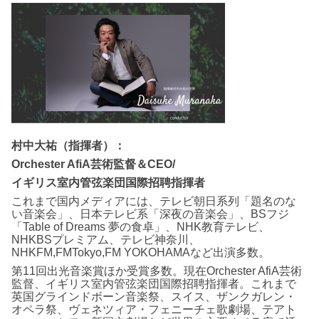
村中大祐（指揮者）：
Orchester AfiA芸術監督＆CEO/
イギリス室内管弦楽団国際招聘指揮者
これまで国内メディアには、テレビ朝日系列「題名のな
い音楽会」、日本テレビ系「深夜の音楽会」、BSフジ
「Table of Dreams 夢の食卓」、NHK教育テレビ、
NHKBSプレミアム、テレビ神奈川、
NHKFM,FMTokyo,FM YOKOHAMAなど出演多数。
第11回出光音楽賞ほか受賞多数。現在Orchester AfiA芸術
監督、イギリス室内管弦楽団国際招聘指揮者。これまで
英国グラインドボーン音楽祭、スイス、ザンクガレン・
オペラ祭、ヴェネツィア・フェニーチェ歌劇場、テアト