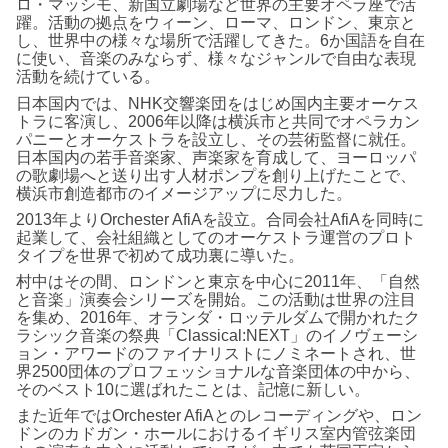
ロ・マッシモ、新国立劇場など世界の主要オペラ座で活
躍。活動の拠点をウィーン、ローマ、ロンドン、東京と
し、世界中の様々な場所で活躍してきた。6か国語を自在
に使い、音楽のみならず、様々なジャンルで自由な表現
活動を続けている。
日本国内では、NHK交響楽団をはじめ国内主要オーケス
トラに客演し、2006年以降は横浜市と共同でオペラカン
パニーとオーケストラを設立し、その芸術監督に就任。
日本国内の若手音楽家、声楽家を育成して、ヨーロッパ
の歌劇場へと送り出す人材ポンプを創り上げたことで、
横浜市創造都市のイメージアップに尽力した。
2013年よりOrchester AfiAを設立。合同会社AfiAを同時に
起業して、会社組織としてのオーケストラ運営のプロト
タイプを世界で初めて成功裏に導いた。
村中はその間、ロンドンと東京を中心に2011年、「自然
と音楽」演奏会シリーズを開始。この活動は世界の注目
を集め、2016年、オランダ・ロッテルダムで開かれたク
ラシック音楽の祭典「Classical:NEXT」のイノヴェーシ
ョン・アワードのファイナリストにノミネートされ、世
界2500団体のプロフェッショナルな音楽団体の中から、
そのベスト10に選ばれたことは、記憶に新しい。
また近年ではOrchester AfiAとのレコーディングや、ロン
ドンのカドガン・ホールにおけるイギリス室内管弦楽団