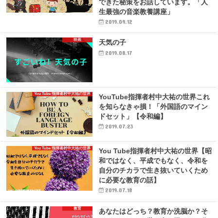
できた秘策をお話しています。「人
生最強の音楽教養講座」
2019.09.12
映画
天気の子
2019.08.17
You Tube 指揮者村中大祐の世界
YouTube指揮者村中大祐の世界これ
を知らなきゃ損！「外国語のマイン
ドセット」【令和編】
2019.07.23
You Tube 指揮者村中大祐の世界
You Tube指揮者村中大祐の世界【昭
和ではなく、平成でもなく、令和を
自分のチカラで生き抜いていくため
に必要な教育の話】
2019.07.18
教育
あなたはどっち？教育か洗脳か？そ