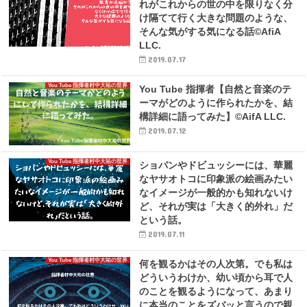
れがこれからの世の中を限りなく分
け隔てて行く大きな問題のような、
そんな気がする気になる話©AfiA
LLC.
2019.07.17
You Tube 指揮者村中大祐の世界
You Tube 指揮者【自然と音楽のテ
ーマがどのように作られたかを、結
構詳細に語ってみた】©AifA LLC.
2019.07.12
You Tube 指揮者村中大祐の世界
ショパンやドビュッシーには、華麗
なヤサオトコに印象派の絵画みたい
なイメージが一般的かも知れないけ
ど、それが実は「大きく的外れ」だ
という話。
2019.07.11
You Tube 指揮者村中大祐の世界
何を観るかはその人次第。でも私は
どういうわけか、幼い頃から耳で人
のことを観るようになって、あまり
に本当のことをズバッと言うので親