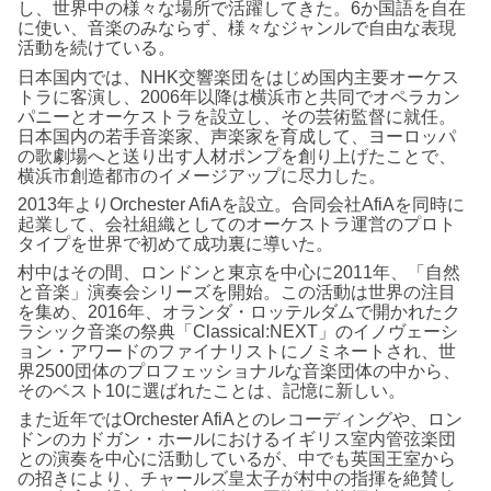
し、世界中の様々な場所で活躍してきた。6か国語を自在
に使い、音楽のみならず、様々なジャンルで自由な表現
活動を続けている。
日本国内では、NHK交響楽団をはじめ国内主要オーケス
トラに客演し、2006年以降は横浜市と共同でオペラカン
パニーとオーケストラを設立し、その芸術監督に就任。
日本国内の若手音楽家、声楽家を育成して、ヨーロッパ
の歌劇場へと送り出す人材ポンプを創り上げたことで、
横浜市創造都市のイメージアップに尽力した。
2013年よりOrchester AfiAを設立。合同会社AfiAを同時に
起業して、会社組織としてのオーケストラ運営のプロト
タイプを世界で初めて成功裏に導いた。
村中はその間、ロンドンと東京を中心に2011年、「自然
と音楽」演奏会シリーズを開始。この活動は世界の注目
を集め、2016年、オランダ・ロッテルダムで開かれたク
ラシック音楽の祭典「Classical:NEXT」のイノヴェーシ
ョン・アワードのファイナリストにノミネートされ、世
界2500団体のプロフェッショナルな音楽団体の中から、
そのベスト10に選ばれたことは、記憶に新しい。
また近年ではOrchester AfiAとのレコーディングや、ロン
ドンのカドガン・ホールにおけるイギリス室内管弦楽団
との演奏を中心に活動しているが、中でも英国王室から
の招きにより、チャールズ皇太子が村中の指揮を絶賛し