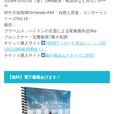
2026年10月2日（金）19時開演：横浜みなとみらいホー
ル
村中大祐指揮Orchester AfiA「自然と音楽」コンサートシ
リーズVol.14
曲目：
ブラームス：ハイドンの主題による変奏曲作品56a
ブルックナー：交響曲第7番ホ長調
チケット購入サイト
TEKET（カード支払い）（（3月
19日19時販売開始！）
チケット購入サイト
銀行振込などすべてに対応
【無料】電子書籍あげます！