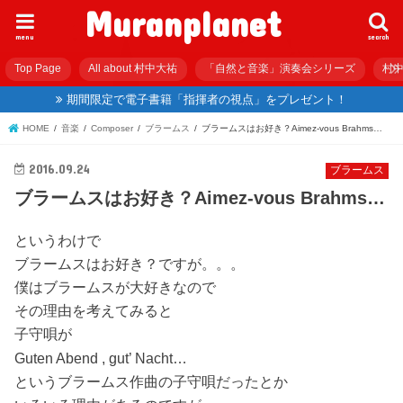
Muranplanet
menu
search
Top Page
All about 村中大祐
「自然と音楽」演奏会シリーズ
村中
期間限定で電子書籍「指揮者の視点」をプレゼント！
HOME
音楽
Composer
ブラームス
ブラームスはお好き？Aimez-vous Brahms…
2016.09.24
ブラームス
ブラームスはお好き？Aimez-vous Brahms…
というわけで
ブラームスはお好き？ですが。。。
僕はブラームスが大好きなので
その理由を考えてみると
子守唄が
Guten Abend , gut’ Nacht…
というブラームス作曲の子守唄だったとか