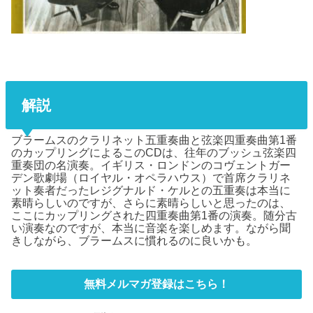
解説
ブラームスのクラリネット五重奏曲と弦楽四重奏曲第1番
のカップリングによるこのCDは、往年のブッシュ弦楽四
重奏団の名演奏。イギリス・ロンドンのコヴェントガー
デン歌劇場（ロイヤル・オペラハウス）で首席クラリネ
ット奏者だったレジグナルド・ケルとの五重奏は本当に
素晴らしいのですが、さらに素晴らしいと思ったのは、
ここにカップリングされた四重奏曲第1番の演奏。随分古
い演奏なのですが、本当に音楽を楽しめます。ながら聞
きしながら、ブラームスに慣れるのに良いかも。
無料メルマガ登録はこちら！