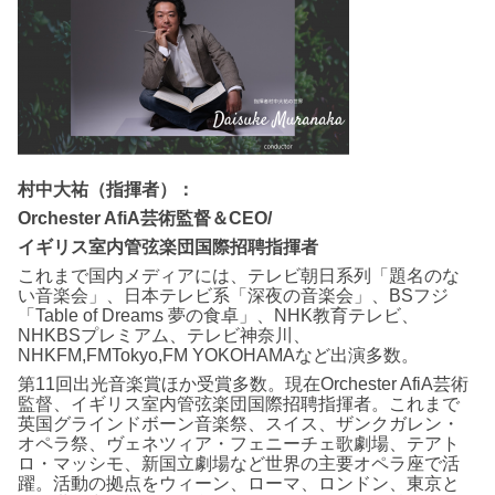
村中大祐（指揮者）：
Orchester AfiA芸術監督＆CEO/
イギリス室内管弦楽団国際招聘指揮者
これまで国内メディアには、テレビ朝日系列「題名のな
い音楽会」、日本テレビ系「深夜の音楽会」、BSフジ
「Table of Dreams 夢の食卓」、NHK教育テレビ、
NHKBSプレミアム、テレビ神奈川、
NHKFM,FMTokyo,FM YOKOHAMAなど出演多数。
第11回出光音楽賞ほか受賞多数。現在Orchester AfiA芸術
監督、イギリス室内管弦楽団国際招聘指揮者。これまで
英国グラインドボーン音楽祭、スイス、ザンクガレン・
オペラ祭、ヴェネツィア・フェニーチェ歌劇場、テアト
ロ・マッシモ、新国立劇場など世界の主要オペラ座で活
躍。活動の拠点をウィーン、ローマ、ロンドン、東京と