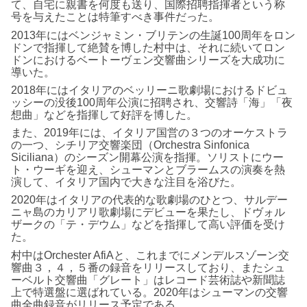
て、自宅に親書を何度も送り、国際招聘指揮者という称
号を与えたことは特筆すべき事件だった。
2013年にはベンジャミン・ブリテンの生誕100周年をロン
ドンで指揮して絶賛を博した村中は、それに続いてロン
ドンにおけるベートーヴェン交響曲シリーズを大成功に
導いた。
2018年にはイタリアのベッリーニ歌劇場におけるドビュ
ッシーの没後100周年公演に招聘され、交響詩「海」「夜
想曲」などを指揮して好評を博した。
また、2019年には、イタリア国営の３つのオーケストラ
の一つ、シチリア交響楽団（Orchestra Sinfonica
Siciliana）のシーズン開幕公演を指揮。ソリストにウー
ト・ウーギを迎え、シューマンとブラームスの演奏を熱
演して、イタリア国内で大きな注目を浴びた。
2020年はイタリアの代表的な歌劇場のひとつ、サルデー
ニャ島のカリアリ歌劇場にデビューを果たし、ドヴォル
ザークの「テ・デウム」などを指揮して高い評価を受け
た。
村中はOrchester AfiAと、これまでにメンデルスゾーン交
響曲３，４，５番の録音をリリースしており、またシュ
ーベルト交響曲「グレート」はレコード芸術誌や新聞誌
上で特選盤に選ばれている。2020年はシューマンの交響
曲全曲録音がリリース予定である。