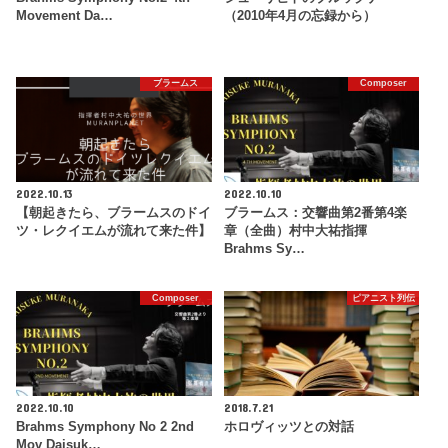
Movement Da…
（2010年4月の忘録から）
ブラームス
Composer
2022.10.13
2022.10.10
【朝起きたら、ブラームスのドイ
ブラームス：交響曲第2番第4楽
ツ・レクイエムが流れて来た件】
章（全曲）村中大祐指揮
Brahms Sy…
Composer
ピアニスト列伝
2022.10.10
2018.7.21
Brahms Symphony No 2 2nd
ホロヴィッツとの対話
Mov Daisuk…