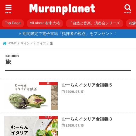
Muranplanet
menu
search
Top Page
All about 村中大祐
「自然と音楽」演奏会シリーズ
村中
期間限定で電子書籍「指揮者の視点」をプレゼント！
HOME
マインド
ライフ
旅
旅
旅
むーらんイタリア食談義５
2020.07.17
ライフ
むーらんイタリア食談義３
2020.07.10