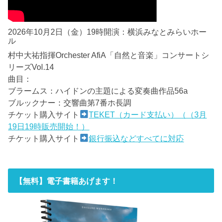
2026年10月2日（金）19時開演：横浜みなとみらいホー
ル
村中大祐指揮Orchester AfiA「自然と音楽」コンサートシ
リーズVol.14
曲目：
ブラームス：ハイドンの主題による変奏曲作品56a
ブルックナー：交響曲第7番ホ長調
チケット購入サイト
TEKET（カード支払い）（（3月
19日19時販売開始！）
チケット購入サイト
銀行振込などすべてに対応
【無料】電子書籍あげます！