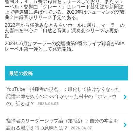
響曲３，４，５番の録音をリリースしており、またシュ
ーベルト交響曲「グレート」はレコード芸術誌や新聞誌
上で特選盤に選ばれている。2020年はシューマンの交響
曲全曲録音がリリース予定である。
2023年から横浜みなとみらいホールに戻り、マーラーの
交響曲を中心に「自然と音楽」演奏会シリーズが再始
動。
2024年6月はマーラーの交響曲第9番のライブ録音がAfiA
レーベル第一弾として発売開始。
最近の投稿
YouTube「指揮者の視点」：風化して抜けなくなった
記憶の棘を抜くのに○○年かかった村中の「ホントウ
の」話とは？
2026.05.03
指揮者のリーダーシップ論（第1話）：自分の本音を
語れる場所を持つ意味とは？
2026.04.07