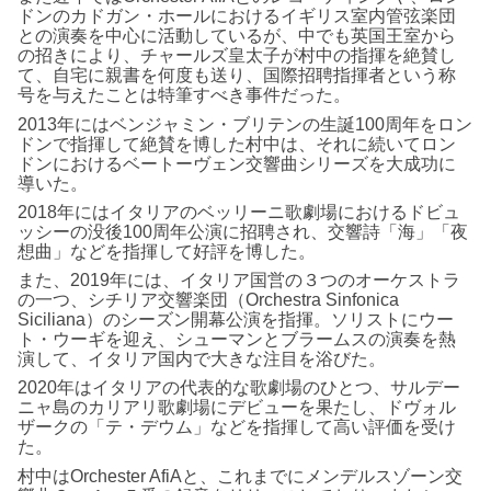
ドンのカドガン・ホールにおけるイギリス室内管弦楽団
との演奏を中心に活動しているが、中でも英国王室から
の招きにより、チャールズ皇太子が村中の指揮を絶賛し
て、自宅に親書を何度も送り、国際招聘指揮者という称
号を与えたことは特筆すべき事件だった。
2013年にはベンジャミン・ブリテンの生誕100周年をロン
ドンで指揮して絶賛を博した村中は、それに続いてロン
ドンにおけるベートーヴェン交響曲シリーズを大成功に
導いた。
2018年にはイタリアのベッリーニ歌劇場におけるドビュ
ッシーの没後100周年公演に招聘され、交響詩「海」「夜
想曲」などを指揮して好評を博した。
また、2019年には、イタリア国営の３つのオーケストラ
の一つ、シチリア交響楽団（Orchestra Sinfonica
Siciliana）のシーズン開幕公演を指揮。ソリストにウー
ト・ウーギを迎え、シューマンとブラームスの演奏を熱
演して、イタリア国内で大きな注目を浴びた。
2020年はイタリアの代表的な歌劇場のひとつ、サルデー
ニャ島のカリアリ歌劇場にデビューを果たし、ドヴォル
ザークの「テ・デウム」などを指揮して高い評価を受け
た。
村中はOrchester AfiAと、これまでにメンデルスゾーン交