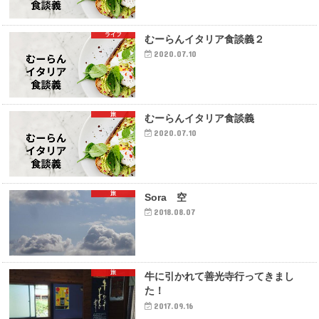
ライフ
むーらんイタリア食談義２
2020.07.10
旅
むーらんイタリア食談義
2020.07.10
旅
Sora 空
2018.08.07
旅
牛に引かれて善光寺行ってきまし
た！
2017.09.16