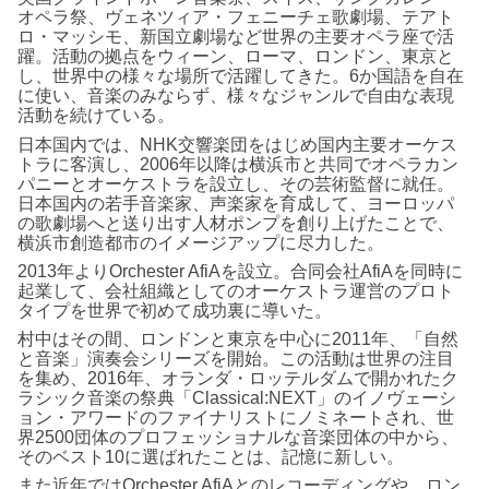
オペラ祭、ヴェネツィア・フェニーチェ歌劇場、テアト
ロ・マッシモ、新国立劇場など世界の主要オペラ座で活
躍。活動の拠点をウィーン、ローマ、ロンドン、東京と
し、世界中の様々な場所で活躍してきた。6か国語を自在
に使い、音楽のみならず、様々なジャンルで自由な表現
活動を続けている。
日本国内では、NHK交響楽団をはじめ国内主要オーケス
トラに客演し、2006年以降は横浜市と共同でオペラカン
パニーとオーケストラを設立し、その芸術監督に就任。
日本国内の若手音楽家、声楽家を育成して、ヨーロッパ
の歌劇場へと送り出す人材ポンプを創り上げたことで、
横浜市創造都市のイメージアップに尽力した。
2013年よりOrchester AfiAを設立。合同会社AfiAを同時に
起業して、会社組織としてのオーケストラ運営のプロト
タイプを世界で初めて成功裏に導いた。
村中はその間、ロンドンと東京を中心に2011年、「自然
と音楽」演奏会シリーズを開始。この活動は世界の注目
を集め、2016年、オランダ・ロッテルダムで開かれたク
ラシック音楽の祭典「Classical:NEXT」のイノヴェーシ
ョン・アワードのファイナリストにノミネートされ、世
界2500団体のプロフェッショナルな音楽団体の中から、
そのベスト10に選ばれたことは、記憶に新しい。
また近年ではOrchester AfiAとのレコーディングや、ロン