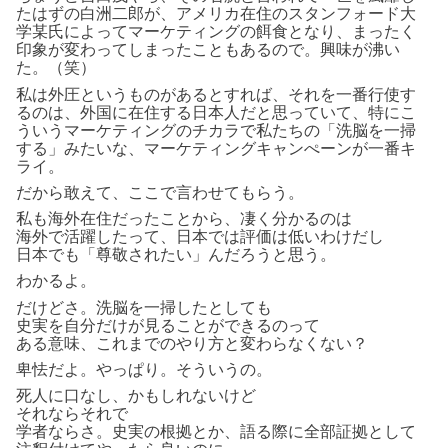
たはずの白洲二郎が、アメリカ在住のスタンフォード大
学某氏によってマーケティングの餌食となり、まったく
印象が変わってしまったこともあるので。興味が沸い
た。（笑）
私は外圧というものがあるとすれば、それを一番行使す
るのは、外国に在住する日本人だと思っていて、特にこ
ういうマーケティングのチカラで私たちの「洗脳を一掃
する」みたいな、マーケティングキャンぺーンが一番キ
ライ。
だから敢えて、ここで言わせてもらう。
私も海外在住だったことから、凄く分かるのは
海外で活躍したって、日本では評価は低いわけだし
日本でも「尊敬されたい」んだろうと思う。
わかるよ。
だけどさ。洗脳を一掃したとしても
史実を自分だけが見ることができるのって
ある意味、これまでのやり方と変わらなくない？
卑怯だよ。やっぱり。そういうの。
死人に口なし、かもしれないけど
それならそれで
学者ならさ。史実の根拠とか、語る際に全部証拠として