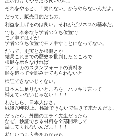
注釈付けてやったら良いのに。
それをやると、「売れない」からやらないんだよ。
だって、販売目的だもの。
利益を上げるのは良い。それがビジネスの基本だ。
でも、本来なら学者の立ち位置で
モノ申すはずが
学者の立ち位置でモノ申すことになってない。
だって、史実とか根拠とか
結局これまでの歴史を批判したところで
根拠を示さなければ
アメリカのスタンフォードの資料を
順を追って全部みせてもらわないと
検証できないじゃない。
日本人に足りないところを、ハッキリ言って
補えていないじゃない！！！
わたしら、日本人はさ。
戦後70年以上、検証できないで生きて来たんだよ。
だったら、外国のエライ先生だったら
なぜ、検証できる材料を全部開示して
話してくれないんだよ！！！
私はいつも広告をみながら