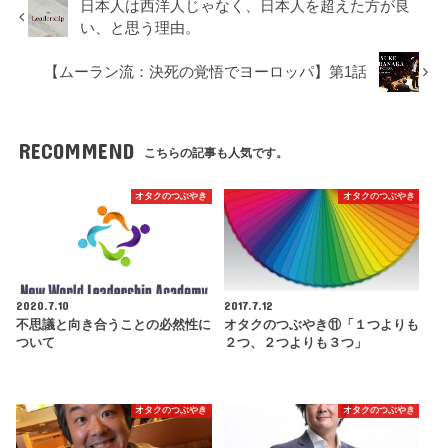
日本人は西洋人じゃなく、日本人を超えた方が良
い、と思う理由。
【ムーラン流：決死の覚悟でヨーロッパ】第1話
RECOMMEND
こちらの記事も人気です。
オタクのつぶやき
オタクのつぶやき
2020.7.10
2017.7.12
不思議と向き合うことの必然性に
オタクのつぶやき⑪「１つよりも
ついて
２つ、２つよりも３つ」
オタクのつぶやき
オタクのつぶやき