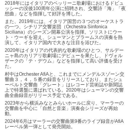
2018年にはイタリアのベッリーニ歌劇場におけるドビュ
ッシーの没後100周年公演に招聘され、交響詩「海」「夜
想曲」などを指揮して好評を博した。
また、2019年には、イタリア国営の３つのオーケストラ
の一つ、シチリア交響楽団（Orchestra Sinfonica
Siciliana）のシーズン開幕公演を指揮。ソリストにウー
ト・ウーギを迎え、シューマンとブラームスの演奏を熱
演して、イタリア国内で大きな注目を浴びた。
2020年はイタリアの代表的な歌劇場のひとつ、サルデー
ニャ島のカリアリ歌劇場にデビューを果たし、ドヴォル
ザークの「テ・デウム」などを指揮して高い評価を受け
た。
村中はOrchester AfiAと、これまでにメンデルスゾーン交
響曲３，４，５番の録音をリリースしており、またシュ
ーベルト交響曲「グレート」はレコード芸術誌や新聞誌
上で特選盤に選ばれている。2020年はシューマンの交響
曲全曲録音がリリース予定である。
2023年から横浜みなとみらいホールに戻り、マーラーの
交響曲を中心に「自然と音楽」演奏会シリーズが再始
動。
2024年6月はマーラーの交響曲第9番のライブ録音がAfiA
レーベル第一弾として発売開始。