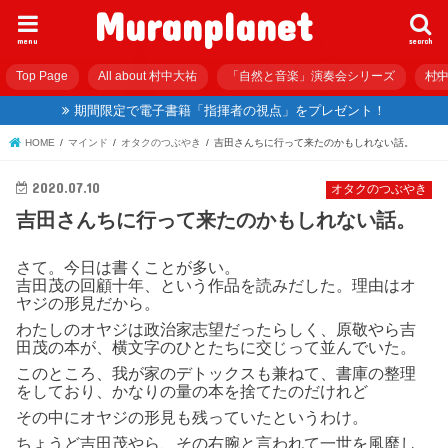
Muranplanet
menu
search
Top Page
All about 村中大祐
「自然と音楽」演奏会シリーズ
村中
期間限定で電子書籍「指揮者の視点」をプレゼント！
HOME
マインド
オタクのつぶやき
吉田さんちに行って来たのかもしれない話。
2020.07.10
オタクのつぶやき
吉田さんちに行って来たのかもしれない話。
さて。今日は書くことが多い。
吉田茂の回顧十年、という作品を読みだした。理由はオ
ヤジの形見だから。
わたしのオヤジは政治家志望だったらしく、原敬やら吉
田茂の本が、横文字のひとたちに交じって並んでいた。
このところ、我が家のデトックスも兼ねて、書庫の整理
をしており、かなりの量の本を捨てたのだけれど
その中にオヤジの形見も残っていたというわけ。
ちょうど吉田茂やら、その右腕と言われて一世を風靡し