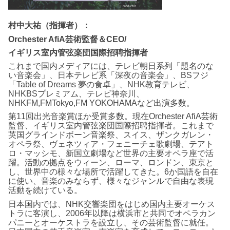
村中大祐（指揮者）：
Orchester AfiA芸術監督＆CEO/
イギリス室内管弦楽団国際招聘指揮者
これまで国内メディアには、テレビ朝日系列「題名のな
い音楽会」、日本テレビ系「深夜の音楽会」、BSフジ
「Table of Dreams 夢の食卓」、NHK教育テレビ、
NHKBSプレミアム、テレビ神奈川、
NHKFM,FMTokyo,FM YOKOHAMAなど出演多数。
第11回出光音楽賞ほか受賞多数。現在Orchester AfiA芸術
監督、イギリス室内管弦楽団国際招聘指揮者。これまで
英国グラインドボーン音楽祭、スイス、ザンクガレン・
オペラ祭、ヴェネツィア・フェニーチェ歌劇場、テアト
ロ・マッシモ、新国立劇場など世界の主要オペラ座で活
躍。活動の拠点をウィーン、ローマ、ロンドン、東京と
し、世界中の様々な場所で活躍してきた。6か国語を自在
に使い、音楽のみならず、様々なジャンルで自由な表現
活動を続けている。
日本国内では、NHK交響楽団をはじめ国内主要オーケス
トラに客演し、2006年以降は横浜市と共同でオペラカン
パニーとオーケストラを設立し、その芸術監督に就任。