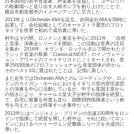
日本国内の若手音楽家、声楽家を育成して、ヨーロッパ
の歌劇場へと送り出す人材ポンプを創り上げたことで、
横浜市創造都市のイメージアップに尽力した。
2013年よりOrchester AfiAを設立。合同会社AfiAを同時に
起業して、会社組織としてのオーケストラ運営のプロト
タイプを世界で初めて成功裏に導いた。
村中はその間、ロンドンと東京を中心に2011年、「自然
と音楽」演奏会シリーズを開始。この活動は世界の注目
を集め、2016年、オランダ・ロッテルダムで開かれたク
ラシック音楽の祭典「Classical:NEXT」のイノヴェーシ
ョン・アワードのファイナリストにノミネートされ、世
界2500団体のプロフェッショナルな音楽団体の中から、
そのベスト10に選ばれたことは、記憶に新しい。
また近年ではOrchester AfiAとのレコーディングや、ロン
ドンのカドガン・ホールにおけるイギリス室内管弦楽団
との演奏を中心に活動しているが、中でも英国王室から
の招きにより、チャールズ皇太子が村中の指揮を絶賛し
て、自宅に親書を何度も送り、国際招聘指揮者という称
号を与えたことは特筆すべき事件だった。
2013年にはベンジャミン・ブリテンの生誕100周年をロン
ドンで指揮して絶賛を博した村中は、それに続いてロン
ドンにおけるベートーヴェン交響曲シリーズを大成功に
導いた。