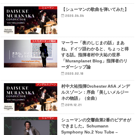
シューマン
【シューマンの歌曲を弾いてみた】
2020.06.06
コスモポリタンの勧め
マーラー「夜のしじまの話」まあ
ね。ドイツ語わかると、ちょっと得
する話。指揮者村中大祐の世界
「Muranplanet Blog」指揮者のリ
ーダーシップ論
2020.02.18
メンデルスゾーン
村中大祐指揮Orchester AfiA メンデ
ルスゾーン：序曲「美しいメルジー
ネの物語」（全曲）
2019.12.21
シューマン
シューマンの交響曲第2番のビデオが
できました。Schumann
Symphony No.2 You Tube –