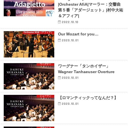
|Orchester AfiA|マーラー：交響曲
第５番「アダージェット」|村中大祐
＆アフィア|
2022.10.10
Orchester AfiA（アフィア）
Our Mozart for you…
2020.10.01
ワーグナー
ワーグナー「タンホイザー」
Wagner Tanhaeuser Overture
2020.10.01
シューマン
【ロマンティックってなんだ？】
2020.10.01
ブラームス