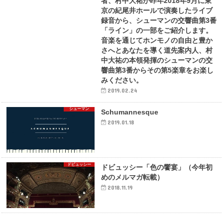
者、村中大祐が昨年2018年9月に東
京の紀尾井ホールで演奏したライブ
録音から、シューマンの交響曲第3番
「ライン」の一部をご紹介します。
音楽を通じてホンモノの自由と豊か
さへとあなたを導く道先案内人、村
中大祐の本領発揮のシューマンの交
響曲第3番からその第5楽章をお楽し
みください。
2019.02.24
シューマン
Schumannesque
2019.01.18
ドビュッシー
ドビュッシー「色の饗宴」（今年初
めのメルマガ転載）
2018.11.19