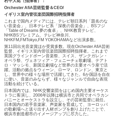
村中大祐（指揮者）：
Orchester AfiA芸術監督＆CEO/
イギリス室内管弦楽団国際招聘指揮者
これまで国内メディアには、テレビ朝日系列「題名のな
い音楽会」、日本テレビ系「深夜の音楽会」、BSフジ
「Table of Dreams 夢の食卓」、NHK教育テレビ、
NHKBSプレミアム、テレビ神奈川、
NHKFM,FMTokyo,FM YOKOHAMAなど出演多数。
第11回出光音楽賞ほか受賞多数。現在Orchester AfiA芸術
監督、イギリス室内管弦楽団国際招聘指揮者。これまで
英国グラインドボーン音楽祭、スイス、ザンクガレン・
オペラ祭、ヴェネツィア・フェニーチェ歌劇場、テアト
ロ・マッシモ、新国立劇場など世界の主要オペラ座で活
躍。活動の拠点をウィーン、ローマ、ロンドン、東京と
し、世界中の様々な場所で活躍してきた。6か国語を自在
に使い、音楽のみならず、様々なジャンルで自由な表現
活動を続けている。
日本国内では、NHK交響楽団をはじめ国内主要オーケス
トラに客演し、2006年以降は横浜市と共同でオペラカン
パニーとオーケストラを設立し、その芸術監督に就任。
日本国内の若手音楽家、声楽家を育成して、ヨーロッパ
の歌劇場へと送り出す人材ポンプを創り上げたことで、
横浜市創造都市のイメージアップに尽力した。