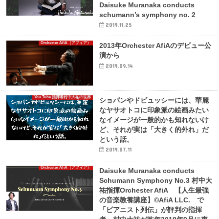
Daisuke Muranaka conducts
schumann’s symphony no. 2
2019.11.25
Orchester AfiA（アフィア）
2013年Orchester AfiAのデビュー公
演から
2019.09.14
You Tube 指揮者村中大祐の世界
ショパンやドビュッシーには、華麗
なヤサオトコに印象派の絵画みたい
なイメージが一般的かも知れないけ
ど、それが実は「大きく的外れ」だ
という話。
2019.07.11
Orchester AfiA（アフィア）
Daisuke Muranaka conducts
Schumann Symphony No.3 村中大
祐指揮Orchester AfiA 【人生最強
の音楽教養講座】©AfiA LLC. で
「ピアニスト列伝」が評判の指揮