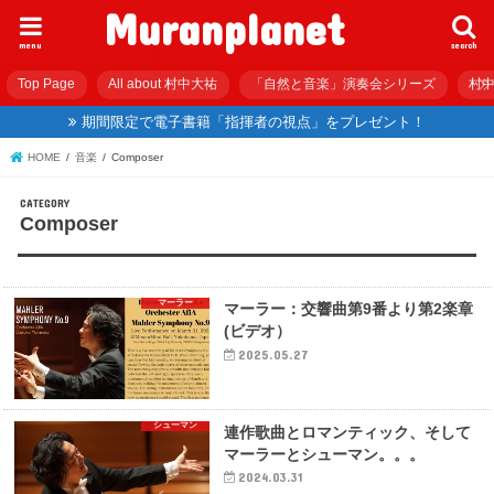
Muranplanet
menu
search
Top Page
All about 村中大祐
「自然と音楽」演奏会シリーズ
村中
期間限定で電子書籍「指揮者の視点」をプレゼント！
HOME
音楽
Composer
Composer
マーラー
マーラー：交響曲第9番より第2楽章
(ビデオ）
2025.05.27
シューマン
連作歌曲とロマンティック、そして
マーラーとシューマン。。。
2024.03.31