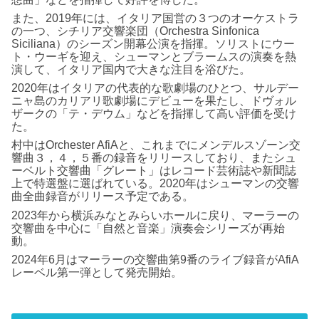
また、2019年には、イタリア国営の３つのオーケストラ
の一つ、シチリア交響楽団（Orchestra Sinfonica
Siciliana）のシーズン開幕公演を指揮。ソリストにウー
ト・ウーギを迎え、シューマンとブラームスの演奏を熱
演して、イタリア国内で大きな注目を浴びた。
2020年はイタリアの代表的な歌劇場のひとつ、サルデー
ニャ島のカリアリ歌劇場にデビューを果たし、ドヴォル
ザークの「テ・デウム」などを指揮して高い評価を受け
た。
村中はOrchester AfiAと、これまでにメンデルスゾーン交
響曲３，４，５番の録音をリリースしており、またシュ
ーベルト交響曲「グレート」はレコード芸術誌や新聞誌
上で特選盤に選ばれている。2020年はシューマンの交響
曲全曲録音がリリース予定である。
2023年から横浜みなとみらいホールに戻り、マーラーの
交響曲を中心に「自然と音楽」演奏会シリーズが再始
動。
2024年6月はマーラーの交響曲第9番のライブ録音がAfiA
レーベル第一弾として発売開始。