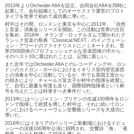
2013年よりOrchester AfiAを設立。合同会社AfiAを同時に
起業して、会社組織としてのオーケストラ運営のプロト
タイプを世界で初めて成功裏に導いた。
村中はその間、ロンドンと東京を中心に2011年、「自然
と音楽」演奏会シリーズを開始。この活動は世界の注目
を集め、2016年、オランダ・ロッテルダムで開かれたク
ラシック音楽の祭典「Classical:NEXT」のイノヴェーシ
ョン・アワードのファイナリストにノミネートされ、世
界2500団体のプロフェッショナルな音楽団体の中から、
そのベスト10に選ばれたことは、記憶に新しい。
また近年ではOrchester AfiAとのレコーディングや、ロン
ドンのカドガン・ホールにおけるイギリス室内管弦楽団
との演奏を中心に活動しているが、中でも英国王室から
の招きにより、チャールズ皇太子が村中の指揮を絶賛し
て、自宅に親書を何度も送り、国際招聘指揮者という称
号を与えたことは特筆すべき事件だった。
2013年にはベンジャミン・ブリテンの生誕100周年をロン
ドンで指揮して絶賛を博した村中は、それに続いてロン
ドンにおけるベートーヴェン交響曲シリーズを大成功に
導いた。
2018年にはイタリアのベッリーニ歌劇場におけるドビュ
ッシーの没後100周年公演に招聘され、交響詩「海」「夜
想曲」などを指揮して好評を博した。