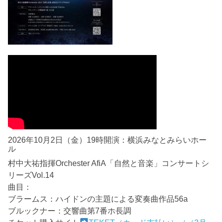
2026年10月2日（金）19時開演：横浜みなとみらいホー
ル
村中大祐指揮Orchester AfiA「自然と音楽」コンサートシ
リーズVol.14
曲目：
ブラームス：ハイドンの主題による変奏曲作品56a
ブルックナー：交響曲第7番ホ長調