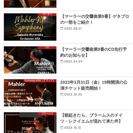
マーラー
【マーラーの交響曲第9番】ゲネプロ
の一部をご紹介！
2023.08.31
CD
【マーラー交響曲第9番のCD先行予
約のお知らせ】
2023.04.09
Orchester AfiA（アフィア）
2023年3月31日（金）19時開演の公
演チケット販売開始！
2022.12.26
ブラームス
【朝起きたら、ブラームスのドイ
ツ・レクイエムが流れて来た件】
2022.10.13